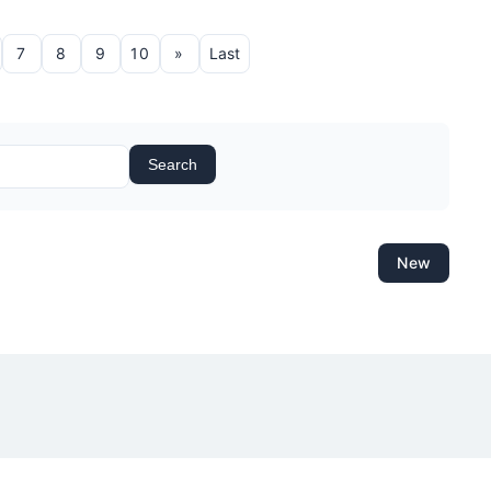
7
8
9
10
»
Last
Search
New