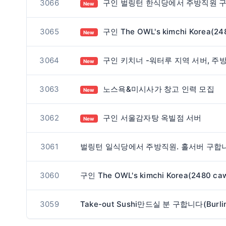
3066
구인 벌링턴 한식당에서 주방직원 구합니다
New
3065
구인 The OWL's kimchi Korea(2480 cawthra rd)에서 함께 근무하실 풀타임 생산직원 구인합니
New
3064
구인 키치너 -워터루 지역 서버, 주방 구인합니다
New
3063
노스욕&미시사가 창고 인력 모집
New
3062
구인 서울감자탕 옥빌점 서버
New
3061
3060
3059