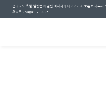
Skip
온타리오 옥빌 벌링턴 해밀턴 미시사가 나이아가라 토론토 서부지역
to
오늘은 : August 7, 2026
content