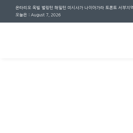
Skip
온타리오 옥빌 벌링턴 해밀턴 미시사가 나이아가라 토론토 서부지역
to
오늘은 : August 7, 2026
content