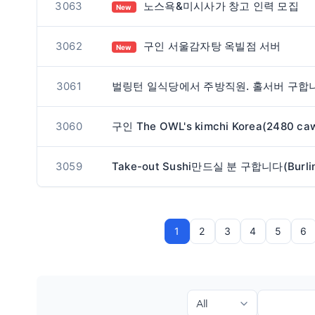
3063
노스욕&미시사가 창고 인력 모집
New
3062
구인 서울감자탕 옥빌점 서버
New
3061
3060
3059
1
2
3
4
5
6