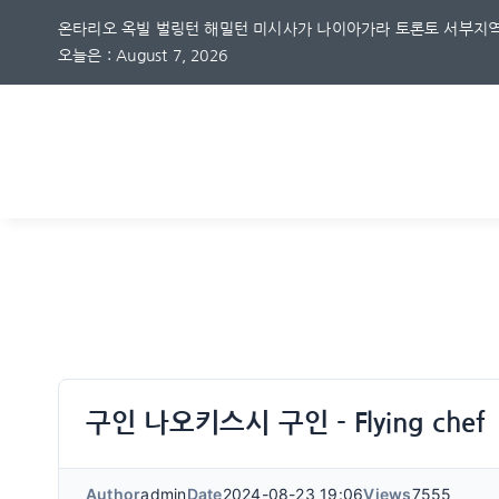
Skip
온타리오 옥빌 벌링턴 해밀턴 미시사가 나이아가라 토론토 서부지역
to
오늘은 : August 7, 2026
content
구인 나오키스시 구인 - Flying chef
Author
admin
Date
2024-08-23 19:06
Views
7555