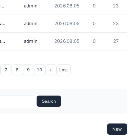
벌링턴 일식당에서 주방직원. 홀서버 구합니다.
admin
2026.08.05
0
23
구인 The OWL's kimchi Korea(2480 cawthra rd)에서 함께 근무하실 풀타임 생산직원 구인합니다.
admin
2026.08.05
0
23
Take-out Sushi만드실 분 구합니다(Burlington)
admin
2026.08.05
0
27
7
8
9
10
»
Last
Search
New