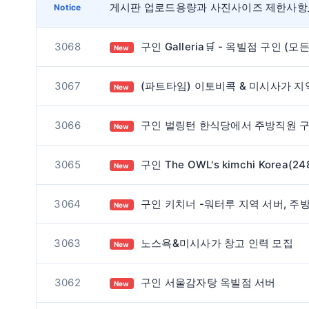
Notice
3068
구인 Galleria🛒 - 옥빌점 구인 (모든 부서
New
3067
(파트타임) 이토비콕 & 미시사가 지역 스시 배달하실 분 구합니다. / 오전
New
3066
구인 벌링턴 한식당에서 주방직원 구합니다
New
3065
구인 The OWL's kimchi Korea(2480 cawthra rd)에서 함께 근무하실 풀타임 생산직원 구인합니
New
3064
구인 키치너 -워터루 지역 서버, 주방 구인합니다
New
3063
노스욕&미시사가 창고 인력 모집
New
3062
구인 서울감자탕 옥빌점 서버
New