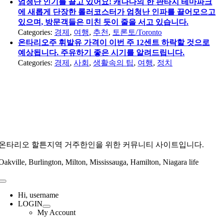
엄청난 인기를 끌고 있어요! 캐나다의 한 판타지 테마파크
에 새롭게 단장한 롤러코스터가 엄청난 인파를 끌어모으고
있으며, 방문객들은 미친 듯이 줄을 서고 있습니다.
Categories:
경제
,
여행
,
추천
,
토론토/Toronto
온타리오주 휘발유 가격이 이번 주 12센트 하락할 것으로
예상됩니다. 주유하기 좋은 시기를 알려드립니다.
Categories:
경제
,
사회
,
생활속의 팁
,
여행
,
정치
온타리오 할튼지역 거주한인을 위한 커뮤니티 사이트입니다.
Oakville, Burlington, Milton, Mississauga, Hamilton, Niagara life
Toggle
Navigation
Hi, username
LOGIN
My Account