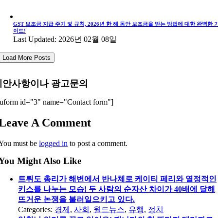
GST 보조금 지급 주기 및 규칙, 2026년 한 해 동안 보조금을 받는 방법에 대한 완벽한 
이드!
Last Updated: 2026년 02월 08일
Load More Posts
제안사항이나 광고문의
uform id="3" name="Contact form"]
Leave A Comment
You must be
logged in
to post a comment.
You Might Also Like
트뤼도 총리가 해변에서 반나체로 케이티 페리와 열정적인
키스를 나누는 모습! 두 사람의 순자산 차이가 40배에 달해
뜨거운 논쟁을 불러일으키고 있다.
Categories:
경제
,
사회
,
월드뉴스
,
유행
,
정치