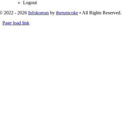
Logout
© 2022 - 2026
Infokorean
by
therumcoke
• All Rights Reserved.
Toggle
Page load link
Sliding
Go
Bar
to
Area
Top