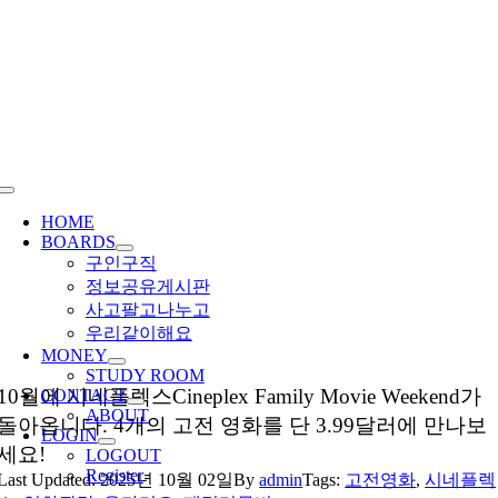
Skip
to
content
Toggle
Navigation
HOME
BOARDS
구인구직
정보공유게시판
사고팔고나누고
우리같이해요
MONEY
STUDY ROOM
10월에 시네플렉스Cineplex Family Movie Weekend가
CONTACT
ABOUT
돌아옵니다. 4개의 고전 영화를 단 3.99달러에 만나보
LOGIN
세요!
LOGOUT
Register
Last Updated: 2025년 10월 02일
By
admin
Tags:
고전영화
,
시네플렉