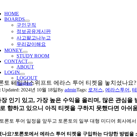
ggle
igation
HOME
BOARDS
구인구직
정보공유게시판
사고팔고나누고
우리같이해요
MONEY
STUDY ROOM
CONTACT
ABOUT
LOGIN
LOGOUT
론토 테일러스위프트 에라스 투어 티켓을 놓치셨나요? 
Register
t Updated: 2024년 10월 18일
By
admin
Tags:
로저스
,
에라스투어
,
테
가장 인기 있고, 가장 높은 수익을 올리며, 많은 관심을
로 향하고 있으니 아직 티켓을 구하지 못했다면 아쉬
 토론토 투어 일정을 앞두고 토론토의 일부 대형 미디어 회사에서
나요?토론토에서 에라스 투어 티켓을 구입하는 다양한 방법을 