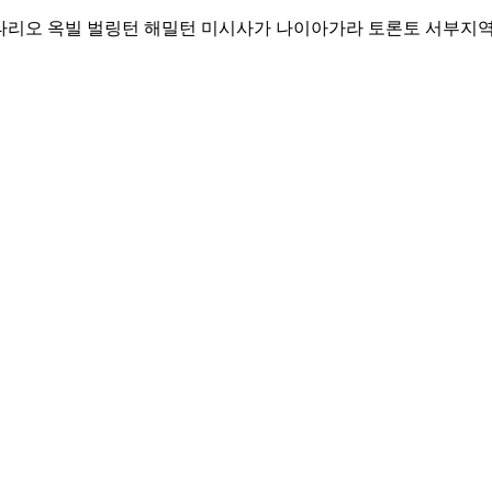
Skip
리오 옥빌 벌링턴 해밀턴 미시사가 나이아가라 토론토 서부지역 커뮤니티
to
content