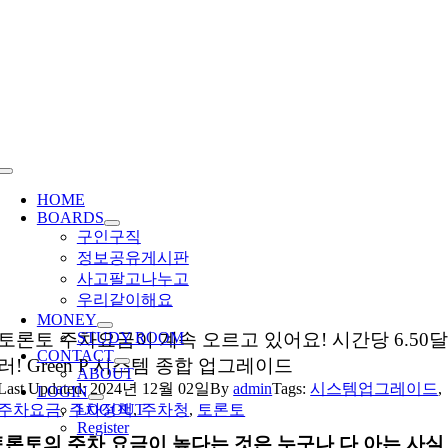
Skip
to
content
Toggle
Navigation
HOME
BOARDS
구인구직
정보공유게시판
사고팔고나누고
우리같이해요
MONEY
토론토 주차요금이 계속 오르고 있어요! 시간당 6.50
STUDY ROOM
CONTACT
러! Green P 시스템 종합 업그레이드
ABOUT
Last Updated: 2024년 12월 02일
By
admin
Tags:
시스템업그레이드
,
LOGIN
주차요금
,
주차정책
LOGOUT
,
주차청
,
토론토
Register
토론토의 주차 요금이 높다는 것은 누구나 다 아는 사실