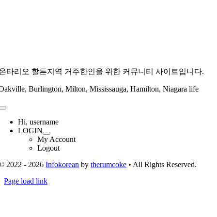
온타리오 할튼지역 거주한인을 위한 커뮤니티 사이트입니다.
Oakville, Burlington, Milton, Mississauga, Hamilton, Niagara life
Toggle
Navigation
Hi, username
LOGIN
My Account
Logout
© 2022 - 2026
Infokorean
by
therumcoke
• All Rights Reserved.
Toggle
Page load link
Sliding
Go
Bar
to
Area
Top