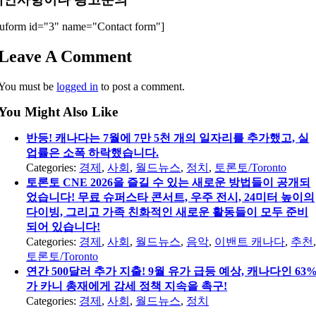
uform id="3" name="Contact form"]
Leave A Comment
You must be
logged in
to post a comment.
You Might Also Like
반등! 캐나다는 7월에 7만 5천 개의 일자리를 추가했고, 실
업률은 소폭 하락했습니다.
Categories:
경제
,
사회
,
월드뉴스
,
정치
,
토론토/Toronto
토론토 CNE 2026을 즐길 수 있는 새로운 방법들이 공개되
었습니다! 무료 슈퍼스타 콘서트, 우주 전시, 24미터 높이의
다이빙, 그리고 가족 친화적인 새로운 활동들이 모두 준비
되어 있습니다!
Categories:
경제
,
사회
,
월드뉴스
,
음악
,
이밴트 캐나다
,
추천
토론토/Toronto
연간 500달러 추가 지출! 9월 유가 급등 예상, 캐나다인 63
가 카니 총재에게 감세 정책 지속을 촉구!
Categories:
경제
,
사회
,
월드뉴스
,
정치