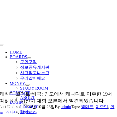
Skip
to
content
Toggle
Navigation
HOME
BOARDS
구인구직
정보공유게시판
사고팔고나누고
우리같이해요
MONEY
STUDY ROOM
CONTACT
캐나다 월마트 비극: 인도에서 캐나다로 이주한 19세
ABOUT
여직원의 시신이 대형 오븐에서 발견되었습니다.
LOGIN
Last Updated: 2024년 10월 23일
By
admin
Tags:
월마트
,
이주민
,
인
LOGOUT
Register
도
,
캐나다
,
할리팩스