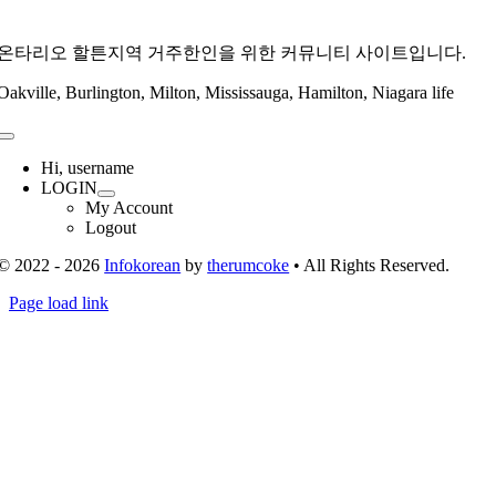
온타리오 할튼지역 거주한인을 위한 커뮤니티 사이트입니다.
Oakville, Burlington, Milton, Mississauga, Hamilton, Niagara life
Toggle
Navigation
Hi, username
LOGIN
My Account
Logout
© 2022 - 2026
Infokorean
by
therumcoke
• All Rights Reserved.
Toggle
Page load link
Sliding
Go
Bar
to
Area
Top