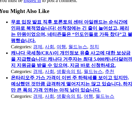
You must be
logged in
to post a comment.
You Might Also Like
무료 입장 발표 직후 토론토의 센터 아일랜드는 순식간에
인파로 북적였습니다! 선착장에는 긴 줄이 늘어섰고, 페리
는 만원이었으며, 네티즌들은 “인도인들로 가득 찼다”고 
평했습니다.
Categories:
경제
,
사회
,
여행
,
월드뉴스
,
정치
캐나다 국세청(CRA)이 개인정보 유출 사고에 대한 보상금
을 지급했습니다! 캐나다 거주자는 최대 5,000캐나다달러
지 지원금을 받을 수 있으며, 지금 바로 신청하세요.
Categories:
경제
,
사회
,
생활속의 팁
,
월드뉴스
,
추천
온타리오주 가스 가격이 이번 주 하락세를 보이고 있지만,
예상했던 것만큼 급격하게 떨어지지는 않고 있습니다. 하
만 큰 폭의 가격 인하는 아직 남아 있습니다.
Categories:
경제
,
사회
,
생활속의 팁
,
여행
,
월드뉴스