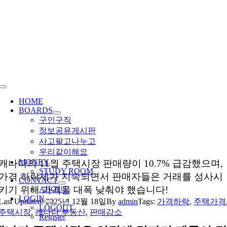
Skip
to
content
Toggle
Navigation
HOME
BOARDS
구인구직
정보공유게시판
사고팔고나누고
우리같이해요
MONEY
캐나다의 11월 주택시장 판매량이 10.7% 급감했으며,
STUDY ROOM
가격 하락세가 지속되면서 판매자들은 거래를 성사시
CONTACT
키기 위해 가격을 대폭 낮춰야 했습니다!
ABOUT
LOGIN
Last Updated: 2025년 12월 18일
By
admin
Tags:
가격하락
,
주택가격
LOGOUT
주택시장
,
캐나다 부동산
,
판매감소
Register