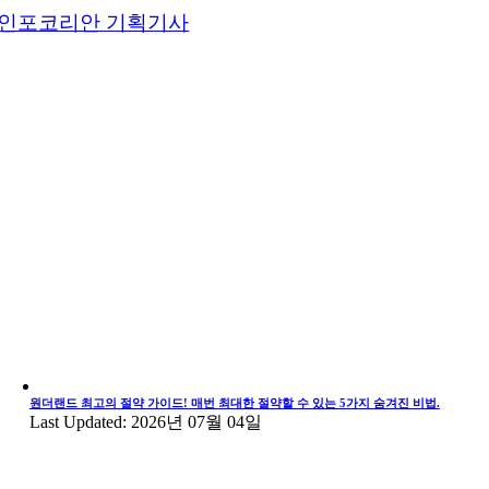
인포코리안 기획기사
원더랜드 최고의 절약 가이드! 매번 최대한 절약할 수 있는 5가지 숨겨진 비법.
Last Updated: 2026년 07월 04일