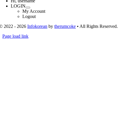
Hi, username
LOGIN
My Account
Logout
© 2022 - 2026
Infokorean
by
therumcoke
• All Rights Reserved.
Toggle
Page load link
Sliding
Go
Bar
to
Area
Top