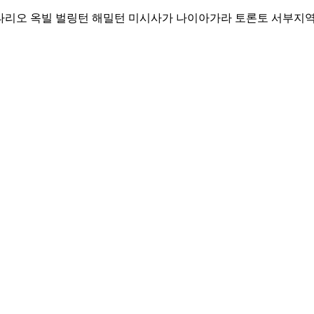
Skip
리오 옥빌 벌링턴 해밀턴 미시사가 나이아가라 토론토 서부지역 커뮤니티
to
content