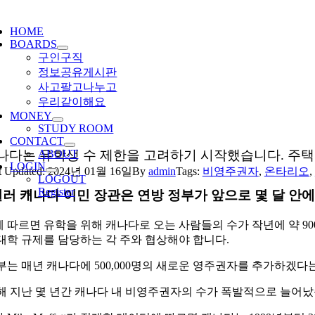
ggle
igation
HOME
BOARDS
구인구직
정보공유게시판
사고팔고나누고
우리같이해요
MONEY
STUDY ROOM
CONTACT
나다는 유학생 수 제한을 고려하기 시작했습니다. 주택
ABOUT
LOGIN
t Updated: 2024년 01월 16일
By
admin
Tags:
비영주권자
,
온타리오
,
LOGOUT
Register
밀러 캐나다 이민 장관은 연방 정부가 앞으로 몇 달 안
 따르면 유학을 위해 캐나다로 오는 사람들의 수가 작년에 약 900
대학 규제를 담당하는 각 주와 협상해야 합니다.
부는 매년 캐나다에 500,000명의 새로운 영주권자를 추가하겠
해 지난 몇 년간 캐나다 내 비영주권자의 수가 폭발적으로 늘어났