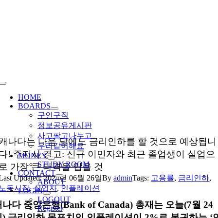
Skip
to
content
Toggle
Navigation
HOME
BOARDS
구인구직
정보공유게시판
사고팔고나누고
캐나다는 다음 달에도 금리인하를 할 것으로 예상됩니
우리같이해요
다! 주지사 경고: 신규 이민자와 최근 졸업생이 실업으
MONEY
STUDY ROOM
로 가장 큰 타격을 입을 것
CONTACT
Last Updated: 2024년 06월 26일
By
admin
Tags:
고용률
,
금리인하
,
ABOUT
노동시장
,
실업자
,
인플레이션
LOGIN
LOGOUT
나다 중앙은행(Bank of Canada) 총재는 오늘(7월 24
Register
일) 금리인하 목표치인 인플레이션이 2%로 복귀하는 ‘