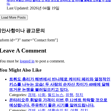
캐나다 부동산 100만 달러도 안 되는 돈으로 온타리오 섬 하나를 통째로 소유할 수 있
다.
Last Updated: 2026년 04월 19일
Load More Posts
제안사항이나 광고문의
uform id="3" name="Contact form"]
Leave A Comment
You must be
logged in
to post a comment.
You Might Also Like
트뤼도 총리가 해변에서 반나체로 케이티 페리와 열정적인
키스를 나누는 모습! 두 사람의 순자산 차이가 40배에 달해
뜨거운 논쟁을 불러일으키고 있다.
Categories:
경제
,
사회
,
월드뉴스
,
유행
,
정치
온타리오주 휘발유 가격이 이번 주 12센트 하락할 것으로
예상됩니다. 주유하기 좋은 시기를 알려드립니다.
Categories:
경제
,
사회
,
생활속의 팁
,
여행
,
정치