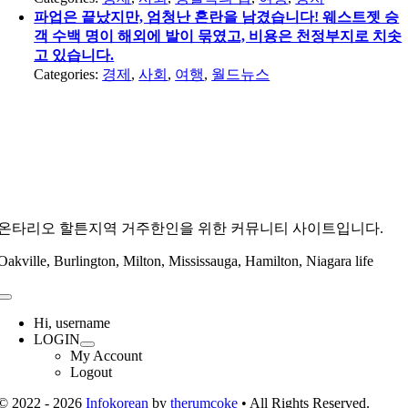
파업은 끝났지만, 엄청난 혼란을 남겼습니다! 웨스트젯 승
객 수백 명이 해외에 발이 묶였고, 비용은 천정부지로 치솟
고 있습니다.
Categories:
경제
,
사회
,
여행
,
월드뉴스
온타리오 할튼지역 거주한인을 위한 커뮤니티 사이트입니다.
Oakville, Burlington, Milton, Mississauga, Hamilton, Niagara life
Toggle
Navigation
Hi, username
LOGIN
My Account
Logout
© 2022 - 2026
Infokorean
by
therumcoke
• All Rights Reserved.