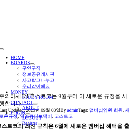
Skip
to
content
Toggle
Navigation
HOME
BOARDS
구인구직
정보공유게시판
사고팔고나누고
우리같이해요
MONEY
주의하세요! 코스트코는 9월부터 이 새로운 규정을 시
STUDY ROOM
CONTACT
행합니다.
ABOUT
Last Updated: 2025년 09월 03일
By
admin
Tags:
맵버십임원 회원
,
LOGIN
로운규정
,
익스큐티브맴버
,
코스트코
LOGOUT
Register
코스트코의 최신 규칙은 6월에 새로운 멤버십 혜택을 