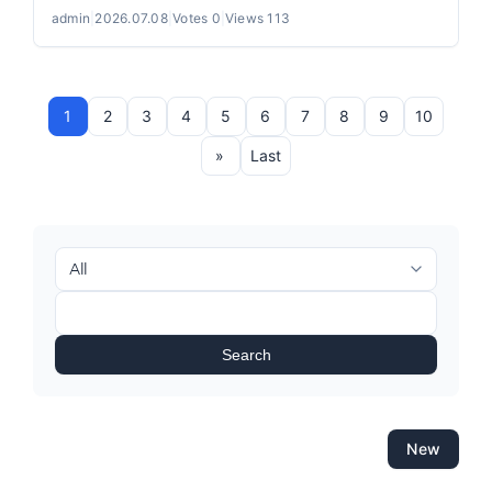
admin
|
2026.07.08
|
Votes 0
|
Views 113
1
2
3
4
5
6
7
8
9
10
»
Last
Search
New