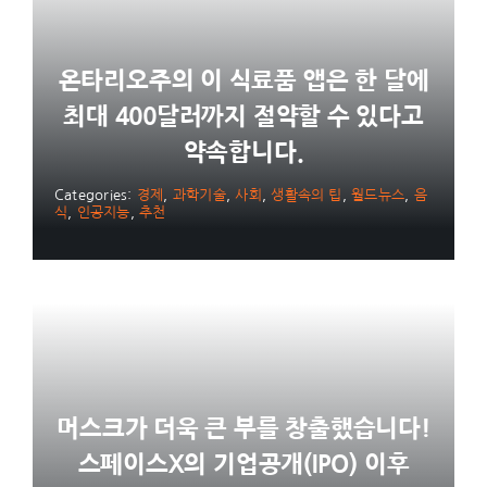
온타리오주의 이 식료품 앱은 한 달에
최대 400달러까지 절약할 수 있다고
약속합니다.
Categories:
경제
,
과학기술
,
사회
,
생활속의 팁
,
월드뉴스
,
음
식
,
인공지능
,
추천
머스크가 더욱 큰 부를 창출했습니다!
스페이스X의 기업공개(IPO) 이후