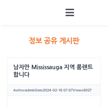
Skip
to
Toggle
content
HOME
Navigatio
BOARDS
정보 공유 게시판
MONEY
CONTACT
LOGIN
남자만 Mississauga 지역 룸렌트
합니다
Author
admin
Date
2024-02-16 07:07
Views
6027