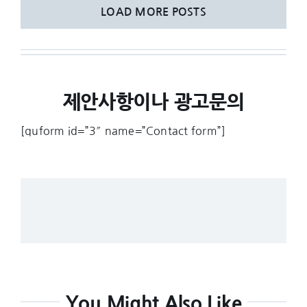
LOAD MORE POSTS
제안사항이나 광고문의
[quform id=”3″ name=”Contact form”]
You Might Also Like