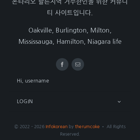
온타리오 할튼지역 거주한인을 위한 커뮤니
티 사이트입니다.
Oakville, Burlington, Milton,
Mississauga, Hamilton, Niagara life
Hi, username
LOGIN
© 2022 - 2026
Infokorean
by
therumcoke
• All Rights
Reserved.