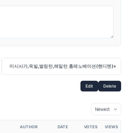
미시사가,옥빌,벌링턴,해밀턴 홈레노베이션(핸디멘)
»
Edit
Delete
AUTHOR
DATE
VOTES
VIEWS