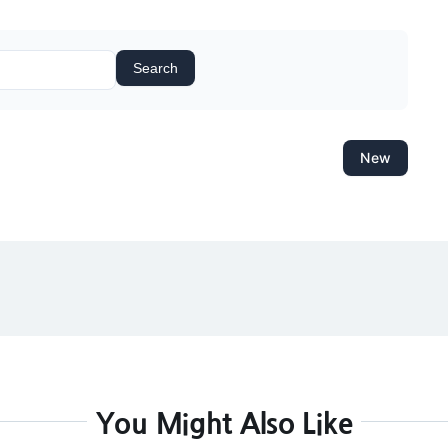
Search
New
You Might Also Like