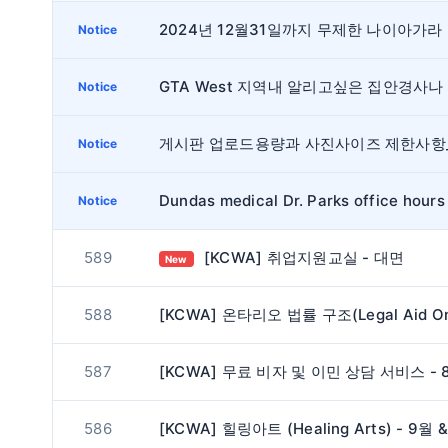
202
Notice
Notice
Notice
Dundas medical Dr. Parks office hours
Notice
589
[KCWA] 취업지원교실 - 대면
New
588
587
586