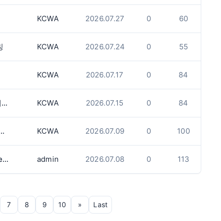
KCWA
2026.07.27
0
60
칭
KCWA
2026.07.24
0
55
KCWA
2026.07.17
0
84
[KCWA] 설렘과 폭력 사이: "라면 먹고 갈래?"에서 데이트 폭력까지
KCWA
2026.07.15
0
84
함께하는 미래를 위한 첫걸음 : 배우자 초청이민
KCWA
2026.07.09
0
100
옥빌/미시사가/벌링턴 물리치료 Physiotherapy
admin
2026.07.08
0
113
7
8
9
10
»
Last