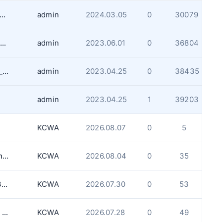
4년 12월31일까지 무제한 나이아가라 폭포 파킹 패스 판매안내
admin
2024.03.05
0
30079
GTA West 지역내 알리고싶은 집안경사나 송사 있으면 알려주세요.
admin
2023.06.01
0
36804
게시판 업로드용량과 사진사이즈 제한사항_업데이트
admin
2023.04.25
0
38435
admin
2023.04.25
1
39203
KCWA
2026.08.07
0
5
[KCWA] 온타리오 법률 구조(Legal Aid Ontario) 알아보기
KCWA
2026.08.04
0
35
[KCWA] 무료 비자 및 이민 상담 서비스 - 8월 13일 (목)
KCWA
2026.07.30
0
53
[KCWA] 힐링아트 (Healing Arts) - 9월 & 10월
KCWA
2026.07.28
0
49