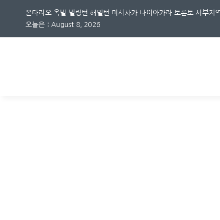
Skip
온타리오 옥빌 벌링턴 해밀턴 미시사가 나이아가라 토론토 서부지역
to
오늘은 : August 8, 2026
content