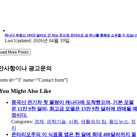
캐나다 부동산 100만 달러도 안 되는 돈으로 온타리오 섬 하나를 통째로 소유할 수 있습니
Last Updated: 2026년 04월 19일
Load More Posts
안사항이나 광고문의
form id=”3″ name=”Contact form”]
You Might Also Like
중국산 전기차 첫 물량이 캐나다에 도착했으며, 기본 모델
은 11만 9천 달러, 최고급 모델은 15만 9천 달러에 판매될 
정이다.
Categories:
경제
,
과학기술
,
사회
,
생활속의 팁
,
월드뉴스
,
정
치
온타리오주의 이 식료품 앱은 한 달에 최대 400달러까지 절