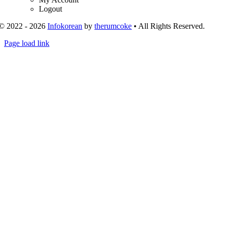
Logout
© 2022 - 2026
Infokorean
by
therumcoke
• All Rights Reserved.
Toggle
Page load link
Sliding
Go
Bar
to
Area
Top