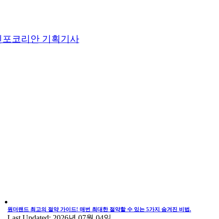
인포코리안 기획기사
원더랜드 최고의 절약 가이드! 매번 최대한 절약할 수 있는 5가지 숨겨진 비법.
Last Updated: 2026년 07월 04일