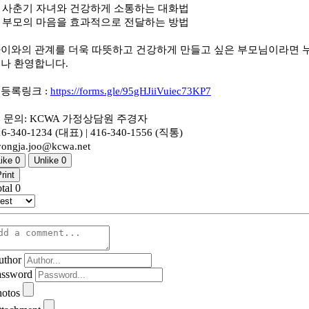
 사춘기 자녀와 건강하게 소통하는 대화법
 부모의 마음을 효과적으로 전달하는 방법
이와의 관계를 더욱 따뜻하고 건강하게 만들고 싶은 부모님이라면 
나 환영합니다.
등록링크 :
https://forms.gle/95gHJiiVuiec73KP7
 문의: KCWA 가정상담원 주경자
16-340-1234 (대표) | 416-340-1556 (직통)
yongja.joo@kcwa.net
Like
0
Unlike
0
rint
otal
0
uthor
assword
hotos