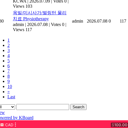
KCWA
|
2026.07.09
|
Votes 0
|
Views 103
옥빌/미시사가/벌링턴 물리
치료 Physiotherapy
80
admin
2026.07.08
0
117
admin
|
2026.07.08
|
Votes 0
|
Views 117
1
2
3
4
5
6
7
8
9
10
»
Last
Search
ew
owered by KBoard