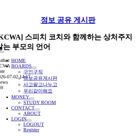
Skip
정보 공유 게시판
to
content
[KCWA] 스피치 코치와 함께하는 상처주지
않는 부모의 언어
Toggle
Navigation
uthor
HOME
CWA
BOARDS
ate
구인구직
026-07-02 14:17
정보공유게시판
iews
사고팔고나누고
59
우리같이해요
MONEY
STUDY ROOM
CONTACT
ABOUT
LOGIN
LOGOUT
Register