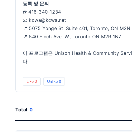
등록 및 문의
☎️ 416-340-1234
📧 kcwa@kcwa.net
📍 5075 Yonge St. Suite 401, Toronto, ON M2N
📍 540 Finch Ave. W., Toronto ON M2R 1N7
이 프로그램은 Unison Health & Community 
다.
Like
0
Unlike
0
Total
0