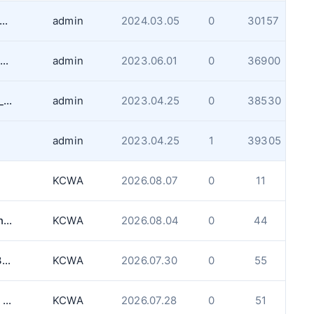
4년 12월31일까지 무제한 나이아가라 폭포 파킹 패스 판매안내
admin
2024.03.05
0
30157
GTA West 지역내 알리고싶은 집안경사나 송사 있으면 알려주세요.
admin
2023.06.01
0
36900
게시판 업로드용량과 사진사이즈 제한사항_업데이트
admin
2023.04.25
0
38530
admin
2023.04.25
1
39305
KCWA
2026.08.07
0
11
[KCWA] 온타리오 법률 구조(Legal Aid Ontario) 알아보기
KCWA
2026.08.04
0
44
[KCWA] 무료 비자 및 이민 상담 서비스 - 8월 13일 (목)
KCWA
2026.07.30
0
55
[KCWA] 힐링아트 (Healing Arts) - 9월 & 10월
KCWA
2026.07.28
0
51