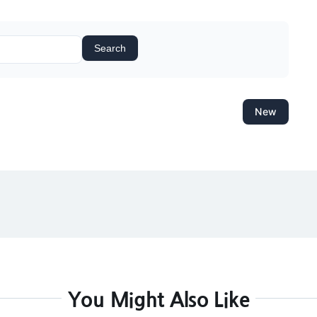
Search
New
You Might Also Like