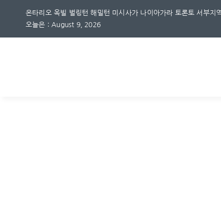
Skip
온타리오 옥빌 벌링턴 해밀턴 미시사가 나이아가라 토론토 서부지역
to
오늘은 : August 9, 2026
content