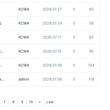
KCWA
2026.07.27
0
65
칭
KCWA
2026.07.24
0
58
KCWA
2026.07.17
0
93
[KCWA] 설렘과 폭력 사이: "라면 먹고 갈래?"에서 데이트 폭력까지
KCWA
2026.07.15
0
90
함께하는 미래를 위한 첫걸음 : 배우자 초청이민
KCWA
2026.07.09
0
104
옥빌/미시사가/벌링턴 물리치료 Physiotherapy
admin
2026.07.08
0
118
7
8
9
10
»
Last