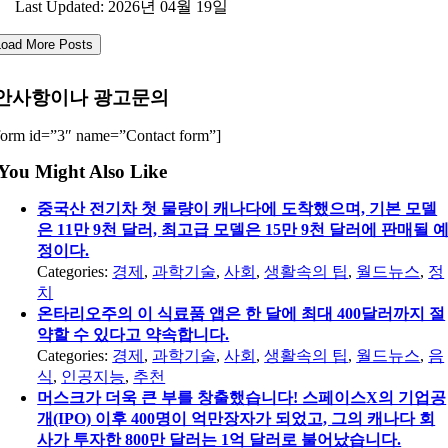
Last Updated: 2026년 04월 19일
Load More Posts
안사항이나 광고문의
form id=”3″ name=”Contact form”]
You Might Also Like
중국산 전기차 첫 물량이 캐나다에 도착했으며, 기본 모델
은 11만 9천 달러, 최고급 모델은 15만 9천 달러에 판매될 
정이다.
Categories:
경제
,
과학기술
,
사회
,
생활속의 팁
,
월드뉴스
,
정
치
온타리오주의 이 식료품 앱은 한 달에 최대 400달러까지 절
약할 수 있다고 약속합니다.
Categories:
경제
,
과학기술
,
사회
,
생활속의 팁
,
월드뉴스
,
음
식
,
인공지능
,
추천
머스크가 더욱 큰 부를 창출했습니다! 스페이스X의 기업공
개(IPO) 이후 400명이 억만장자가 되었고, 그의 캐나다 회
사가 투자한 800만 달러는 1억 달러로 불어났습니다.