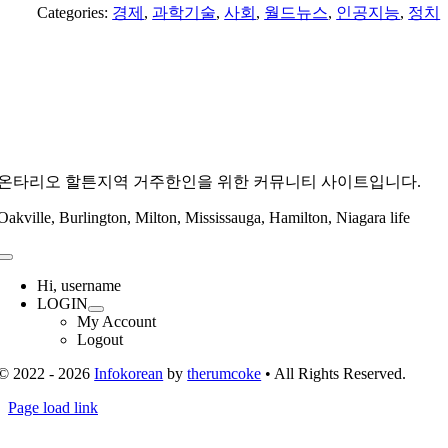
Categories:
경제
,
과학기술
,
사회
,
월드뉴스
,
인공지능
,
정치
온타리오 할튼지역 거주한인을 위한 커뮤니티 사이트입니다.
Oakville, Burlington, Milton, Mississauga, Hamilton, Niagara life
Toggle
Navigation
Hi, username
LOGIN
My Account
Logout
© 2022 - 2026
Infokorean
by
therumcoke
• All Rights Reserved.
Toggle
Page load link
Sliding
Go
Bar
to