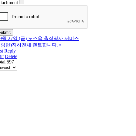
ttachment
9월 27일 (금) 노스욕 출장영사 서비스
링턴)지하전체 렌트합니다.
»
st
Reply
it
Delete
tal 597