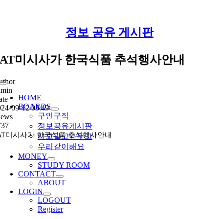
Skip
정보 공유 게시판
to
content
PAT미시사가 한국식품 추석행사안내
uthor
Toggle
dmin
Navigation
HOME
ate
BOARDS
024-09-12 05:49
구인구직
iews
737
정보공유게시판
AT미시사가 한국식품 추석행사안내
사고팔고나누고
우리같이해요
MONEY
STUDY ROOM
CONTACT
ABOUT
LOGIN
LOGOUT
Register