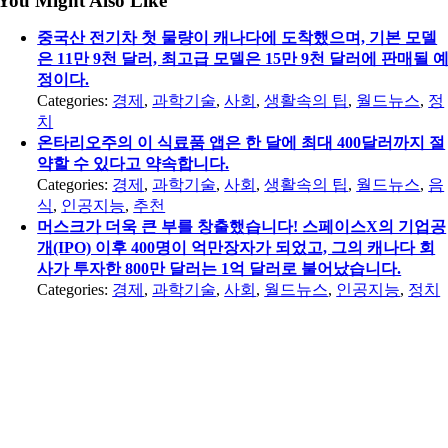
You Might Also Like
중국산 전기차 첫 물량이 캐나다에 도착했으며, 기본 모델
은 11만 9천 달러, 최고급 모델은 15만 9천 달러에 판매될 
정이다.
Categories:
경제
,
과학기술
,
사회
,
생활속의 팁
,
월드뉴스
,
정
치
온타리오주의 이 식료품 앱은 한 달에 최대 400달러까지 절
약할 수 있다고 약속합니다.
Categories:
경제
,
과학기술
,
사회
,
생활속의 팁
,
월드뉴스
,
음
식
,
인공지능
,
추천
머스크가 더욱 큰 부를 창출했습니다! 스페이스X의 기업공
개(IPO) 이후 400명이 억만장자가 되었고, 그의 캐나다 회
사가 투자한 800만 달러는 1억 달러로 불어났습니다.
Categories:
경제
,
과학기술
,
사회
,
월드뉴스
,
인공지능
,
정치