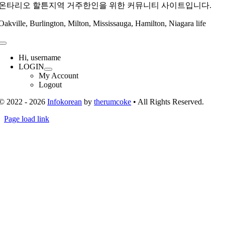
온타리오 할튼지역 거주한인을 위한 커뮤니티 사이트입니다.
Oakville, Burlington, Milton, Mississauga, Hamilton, Niagara life
Toggle
Navigation
Hi, username
LOGIN
My Account
Logout
© 2022 - 2026
Infokorean
by
therumcoke
• All Rights Reserved.
Toggle
Page load link
Sliding
Go
Bar
to
Area
Top