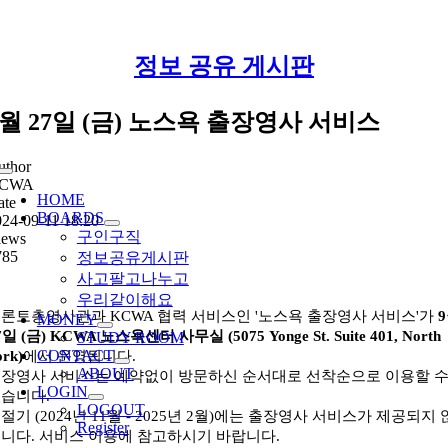
Skip
정보 공유 게시판
to
content
9월 27일 (금) 노스욕 출장영사 서비스
uthor
Toggle
CWA
Navigation
HOME
ate
BOARDS
24-09-11 18:20
구인구직
iews
785
정보공유게시판
사고팔고나누고
우리같이해요
론토총영사관과 KCWA 협력 서비스인 '노스욕 출장영사 서비스'가
MONEY
7일 (금) KCWA 노스욕센터 사무실 (5075 Yonge St. Suite 401, North
STUDY ROOM
CONTACT
ork)
에서 운영됩니다.
ABOUT
장영사 서비스는 예약없이 방문하신 순서대로 선착순으로 이용할 
LOGIN
습니다.
LOGOUT
절기 (2024년 11월 - 2025년 2월)에는 출장영사 서비스가 제공되지 
Register
니다. 서비스 이용에 참고하시기 바랍니다.