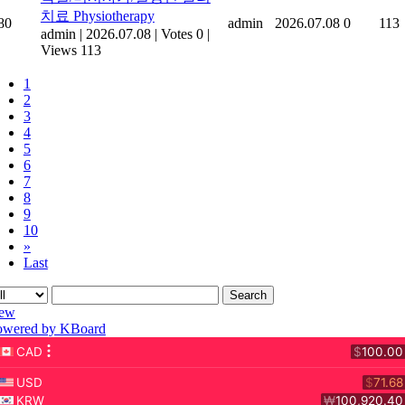
치료 Physiotherapy
80
admin
2026.07.08
0
113
admin
|
2026.07.08
|
Votes 0
|
Views 113
1
2
3
4
5
6
7
8
9
10
»
Last
Search
ew
owered by KBoard