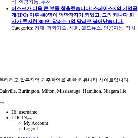
식
,
인공지능
,
추천
머스크가 더욱 큰 부를 창출했습니다! 스페이스X의 기업공
개(IPO) 이후 400명이 억만장자가 되었고, 그의 캐나다 회
사가 투자한 800만 달러는 1억 달러로 불어났습니다.
Categories:
경제
,
과학기술
,
사회
,
월드뉴스
,
인공지능
,
정치
온타리오 할튼지역 거주한인을 위한 커뮤니티 사이트입니다.
Oakville, Burlington, Milton, Mississauga, Hamilton, Niagara life
Toggle
Navigation
Hi, username
LOGIN
My Account
Logout