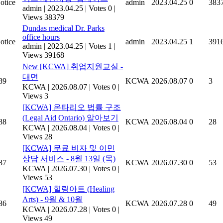
otice
admin
2023.04.25
0
383
admin
|
2023.04.25
|
Votes 0
|
Views 38379
Dundas medical Dr. Parks
office hours
otice
admin
2023.04.25
1
391
admin
|
2023.04.25
|
Votes 1
|
Views 39168
New
[KCWA] 취업지원교실 -
대면
89
KCWA
2026.08.07
0
3
KCWA
|
2026.08.07
|
Votes 0
|
Views 3
[KCWA] 온타리오 법률 구조
(Legal Aid Ontario) 알아보기
88
KCWA
2026.08.04
0
28
KCWA
|
2026.08.04
|
Votes 0
|
Views 28
[KCWA] 무료 비자 및 이민
상담 서비스 - 8월 13일 (목)
87
KCWA
2026.07.30
0
53
KCWA
|
2026.07.30
|
Votes 0
|
Views 53
[KCWA] 힐링아트 (Healing
Arts) - 9월 & 10월
86
KCWA
2026.07.28
0
49
KCWA
|
2026.07.28
|
Votes 0
|
Views 49