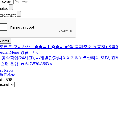
assword
hotos
ttachment
토론토 모녀반찬👩��‍🍳👨��‍🍳 ●9월 둘째주 메뉴공지● 9월
pecial Menu 있습니다.
 공항픽업(24시간), 🚗개별관광(나이아가라), 🐻싼타페 SUV, 윈저
스턴 운행, ☎️ 647-530-3663
»
st
Reply
it
Delete
tal 598