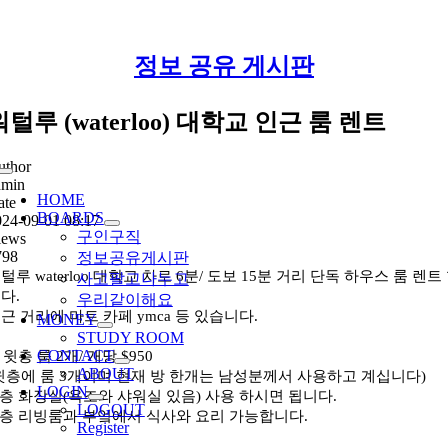
Skip
정보 공유 게시판
to
content
워털루 (waterloo) 대학교 인근 룸 렌트
uthor
Toggle
dmin
Navigation
HOME
ate
BOARDS
024-09-01 08:17
구인구직
iews
798
정보공유게시판
털루 waterloo 대학교 차로 6분/ 도보 15분 거리 단독 하우스 룸 렌트
사고팔고나누고
다.
우리같이해요
근 거리에 마트 카페 ymca 등 있습니다.
MONEY
STUDY ROOM
CONTACT
) 윗층 룸 2개/ 개당 $950
ABOUT
윗층에 룸 3개이며 현재 방 한개는 남성분께서 사용하고 계십니다)
LOGIN
2층 화장실(욕조와 샤워실 있음) 사용 하시면 됩니다.
LOGOUT
1층 리빙룸과 부엌에서 식사와 요리 가능합니다.
Register