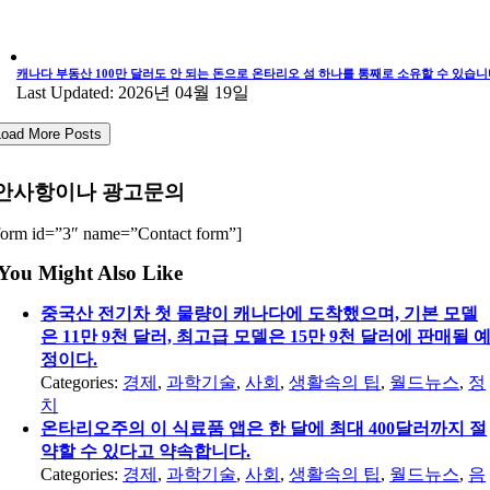
캐나다 부동산 100만 달러도 안 되는 돈으로 온타리오 섬 하나를 통째로 소유할 수 있습니
Last Updated: 2026년 04월 19일
Load More Posts
안사항이나 광고문의
form id=”3″ name=”Contact form”]
You Might Also Like
중국산 전기차 첫 물량이 캐나다에 도착했으며, 기본 모델
은 11만 9천 달러, 최고급 모델은 15만 9천 달러에 판매될 
정이다.
Categories:
경제
,
과학기술
,
사회
,
생활속의 팁
,
월드뉴스
,
정
치
온타리오주의 이 식료품 앱은 한 달에 최대 400달러까지 절
약할 수 있다고 약속합니다.
Categories:
경제
,
과학기술
,
사회
,
생활속의 팁
,
월드뉴스
,
음