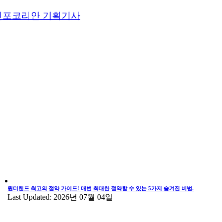
인포코리안 기획기사
원더랜드 최고의 절약 가이드! 매번 최대한 절약할 수 있는 5가지 숨겨진 비법.
Last Updated: 2026년 07월 04일