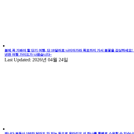
봄에 꼭 가봐야 할 단기 여행, 단 10달러로 나이아가라 폭포까지 가서 봄꽃을 감상하세요! 2
년판 여행 가이드가 나왔습니다~
Last Updated: 2026년 04월 24일
캐나다 부동산 100만 달러도 안 되는 돈으로 온타리오 섬 하나를 통째로 소유할 수 있습니