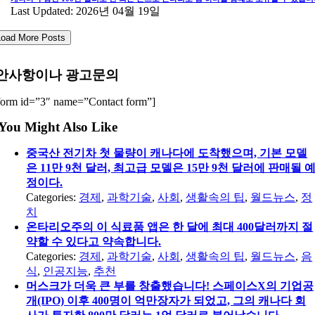
Last Updated: 2026년 04월 19일
Load More Posts
안사항이나 광고문의
form id=”3″ name=”Contact form”]
You Might Also Like
중국산 전기차 첫 물량이 캐나다에 도착했으며, 기본 모델
은 11만 9천 달러, 최고급 모델은 15만 9천 달러에 판매될 
정이다.
Categories:
경제
,
과학기술
,
사회
,
생활속의 팁
,
월드뉴스
,
정
치
온타리오주의 이 식료품 앱은 한 달에 최대 400달러까지 절
약할 수 있다고 약속합니다.
Categories:
경제
,
과학기술
,
사회
,
생활속의 팁
,
월드뉴스
,
음
식
,
인공지능
,
추천
머스크가 더욱 큰 부를 창출했습니다! 스페이스X의 기업공
개(IPO) 이후 400명이 억만장자가 되었고, 그의 캐나다 회