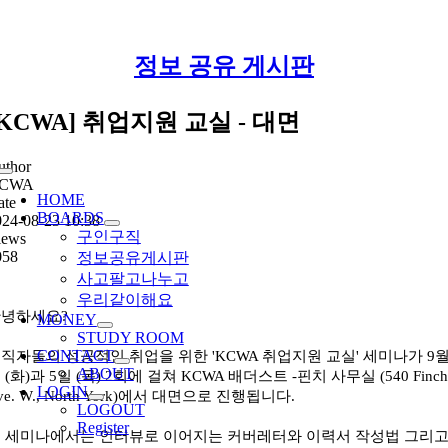
Skip
정보 공유 게시판
to
content
[KCWA] 취업지원 교실 - 대면
uthor
Toggle
CWA
Navigation
HOME
ate
BOARDS
024-08-23 10:38
구인구직
iews
058
정보공유게시판
사고팔고나누고
우리같이해요
녕하세요?
MONEY
STUDY ROOM
CONTACT
직자들의 성공적인 취업을 위한 'KCWA 취업지원 교실' 세미나가 9월
ABOUT
 (화)과 5일 (목) 2회에 걸쳐 KCWA 배더스트 -핀치 사무실 (540 Finch
LOGIN
ve. W., North York)에서 대면으로 진행됩니다.
LOGOUT
Register
 세미나에서는 인터뷰로 이어지는 커버레터와 이력서 작성법 그리