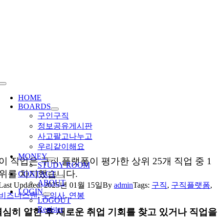
Skip
to
content
Toggle
Navigation
HOME
BOARDS
구인구직
정보공유게시판
사고팔고나누고
우리같이해요
MONEY
이 직업은 구직 플랫폼이 평가한 상위 25개 직업 중 1
STUDY ROOM
위를 차지했습니다.
CONTACT
ABOUT
Last Updated: 2025년 01월 15일
By
admin
Tags:
구직
,
구직플랫폼
,
LOGIN
비즈니스맨
,
수의사
,
연봉
LOGOUT
Register
열심히 일한 후 새로운 취업 기회를 찾고 있거나 직업을