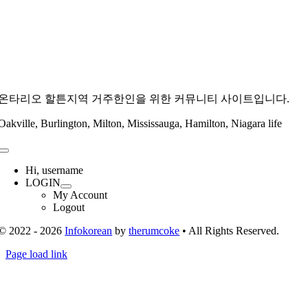
온타리오 할튼지역 거주한인을 위한 커뮤니티 사이트입니다.
Oakville, Burlington, Milton, Mississauga, Hamilton, Niagara life
Toggle
Navigation
Hi, username
LOGIN
My Account
Logout
© 2022 - 2026
Infokorean
by
therumcoke
• All Rights Reserved.
Toggle
Page load link
Sliding
Go
Bar
to
Area
Top