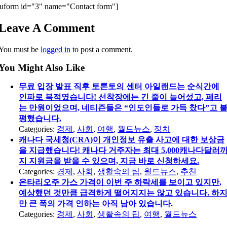
uform id="3" name="Contact form"]
Leave A Comment
You must be
logged in
to post a comment.
You Might Also Like
무료 입장 발표 직후 토론토의 센터 아일랜드는 순식간에
인파로 북적였습니다! 선착장에는 긴 줄이 늘어섰고, 페리
는 만원이었으며, 네티즌들은 “인도인들로 가득 찼다”고 
평했습니다.
Categories:
경제
,
사회
,
여행
,
월드뉴스
,
정치
캐나다 국세청(CRA)이 개인정보 유출 사고에 대한 보상금
을 지급했습니다! 캐나다 거주자는 최대 5,000캐나다달러
지 지원금을 받을 수 있으며, 지금 바로 신청하세요.
Categories:
경제
,
사회
,
생활속의 팁
,
월드뉴스
,
추천
온타리오주 가스 가격이 이번 주 하락세를 보이고 있지만,
예상했던 것만큼 급격하게 떨어지지는 않고 있습니다. 하
만 큰 폭의 가격 인하는 아직 남아 있습니다.
Categories:
경제
,
사회
,
생활속의 팁
,
여행
,
월드뉴스