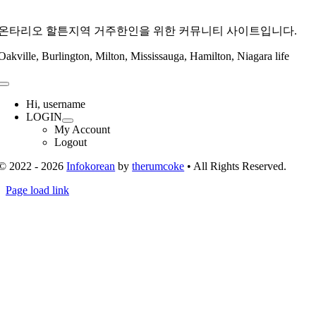
온타리오 할튼지역 거주한인을 위한 커뮤니티 사이트입니다.
Oakville, Burlington, Milton, Mississauga, Hamilton, Niagara life
Toggle
Navigation
Hi, username
LOGIN
My Account
Logout
© 2022 - 2026
Infokorean
by
therumcoke
• All Rights Reserved.
Toggle
Page load link
Sliding
Go
Bar
to
Area
Top