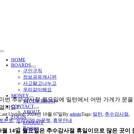
Skip
to
content
Toggle
Navigation
HOME
BOARDS
구인구직
정보공유게시판
사고팔고나누고
우리같이해요
MONEY
이번 추수감사절 월요일에 밀턴에서 어떤 가게가 문을
STUDY ROOM
CONTACT
열까요?
ABOUT
Last Updated: 2024년 10월 07일
By
admin
Tags:
밀턴
,
추수감사절
,
LOGIN
토론토
,
프리미엄 아웃렛
,
휴무안내
LOGOUT
Register
10월 14일 월요일은 추수감사절 휴일이므로 많은 곳이 