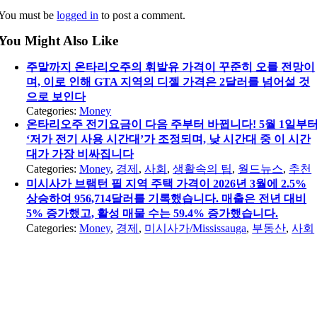
You must be
logged in
to post a comment.
You Might Also Like
주말까지 온타리오주의 휘발유 가격이 꾸준히 오를 전망이
며, 이로 인해 GTA 지역의 디젤 가격은 2달러를 넘어설 것
으로 보인다
Categories:
Money
온타리오주 전기요금이 다음 주부터 바뀝니다! 5월 1일부
‘저가 전기 사용 시간대’가 조정되며, 낮 시간대 중 이 시간
대가 가장 비싸집니다
Categories:
Money
,
경제
,
사회
,
생활속의 팁
,
월드뉴스
,
추천
미시사가 브램턴 필 지역 주택 가격이 2026년 3월에 2.5%
상승하여 956,714달러를 기록했습니다. 매출은 전년 대비
5% 증가했고, 활성 매물 수는 59.4% 증가했습니다.
Categories:
Money
,
경제
,
미시사가/Mississauga
,
부동산
,
사회