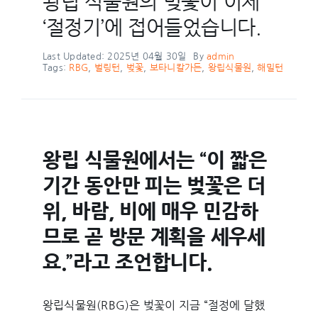
왕립 식물원의 벚꽃이 이제
‘절정기’에 접어들었습니다.
Last Updated: 2025년 04월 30일
By
admin
Tags:
RBG
,
벌링턴
,
벚꽃
,
보타니칼가든
,
왕립식물원
,
해밀턴
왕립 식물원에서는 “이 짧은
기간 동안만 피는 벚꽃은 더
위, 바람, 비에 매우 민감하
므로 곧 방문 계획을 세우세
요.”라고 조언합니다.
왕립식물원(RBG)은 벚꽃이 지금 “절정에 달했