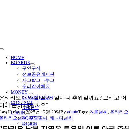
Skip
to
content
Toggle
Navigation
HOME
BOARDS
구인구직
정보공유게시판
사고팔고나누고
우리같이해요
MONEY
온타리오주 주말 날씨: 얼마나 추워질까요? 그리고 어
STUDY ROOM
CONTACT
디에 눈이 내릴까요?
ABOUT
Last Updated: 2025년 12월 20일
By
admin
Tags:
겨울날씨
,
온타리오
LOGIN
온타리오날씨
LOGOUT
,
주말날씨
,
캐나다날씨
Register
온타리오 남부 지역은 토요일 이른 아침 추