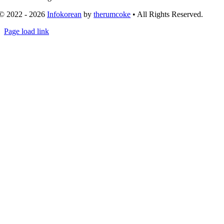
© 2022 - 2026
Infokorean
by
therumcoke
• All Rights Reserved.
Toggle
Page load link
Sliding
Go
Bar
to
Area
Top