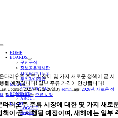
Skip
to
content
Toggle
Navigation
HOME
BOARDS
구인구직
정보공유게시판
사고팔고나누고
온타리오주 주류 시장에 몇 가지 새로운 정책이 곧 시
우리같이해요
행될 예정입니다! 일부 주류 가격이 인상됩니다!
MONEY
STUDY ROOM
Last Updated: 2025년 12월 26일
By
admin
Tags:
2026년
,
새로운 정
CONTACT
책
,
술값
,
온타리오
,
주류 시장
ABOUT
LOGIN
온타리오주 주류 시장에 대한 몇 가지 새로
LOGOUT
정책이 곧 시행될 예정이며, 새해에는 일부 
Register