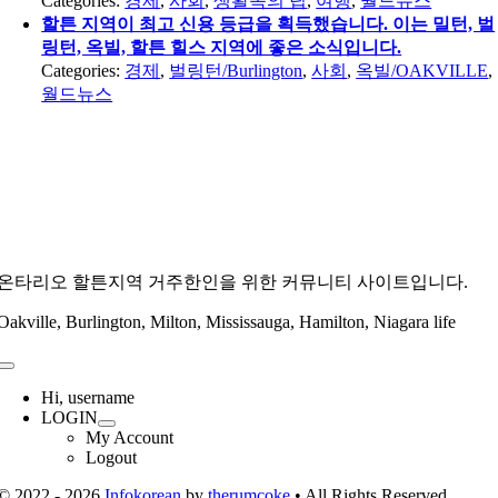
Categories:
경제
,
사회
,
생활속의 팁
,
여행
,
월드뉴스
할튼 지역이 최고 신용 등급을 획득했습니다. 이는 밀턴, 벌
링턴, 옥빌, 할튼 힐스 지역에 좋은 소식입니다.
Categories:
경제
,
벌링턴/Burlington
,
사회
,
옥빌/OAKVILLE
,
월드뉴스
온타리오 할튼지역 거주한인을 위한 커뮤니티 사이트입니다.
Oakville, Burlington, Milton, Mississauga, Hamilton, Niagara life
Toggle
Navigation
Hi, username
LOGIN
My Account
Logout
© 2022 - 2026
Infokorean
by
therumcoke
• All Rights Reserved.