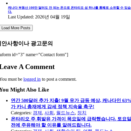
캐나다 부동산 100만 달러도 안 되는 돈으로 온타리오 섬 하나를 통째로 소유할 수 있
다.
Last Updated: 2026년 04월 19일
Load More Posts
제안사항이나 광고문의
uform id="3" name="Contact form"]
Leave A Comment
You must be
logged in
to post a comment.
You Might Also Like
연간 500달러 추가 지출! 9월 유가 급등 예상, 캐나다인 63
가 카니 총재에게 감세 정책 지속을 촉구!
Categories:
경제
,
사회
,
월드뉴스
,
정치
온타리오 주 휘발유 가격이 목요일에 급락했습니다. 토요
전에 주유해야 할 이유를 알려드립니다.