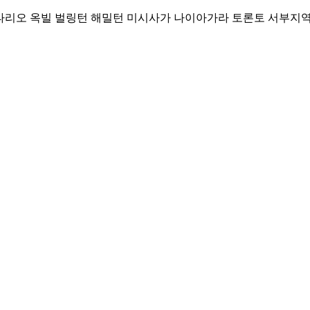
Skip
리오 옥빌 벌링턴 해밀턴 미시사가 나이아가라 토론토 서부지역 커뮤니티
to
content