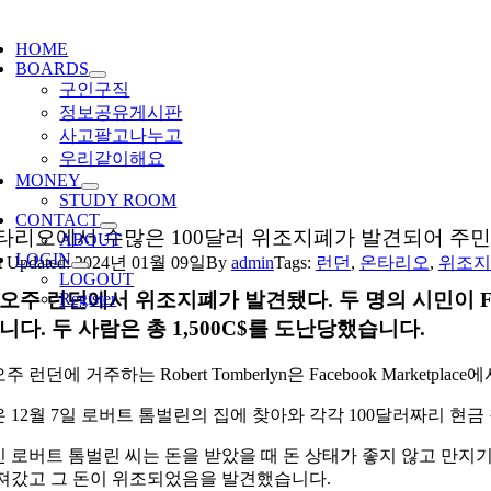
ggle
igation
HOME
BOARDS
구인구직
정보공유게시판
사고팔고나누고
우리같이해요
MONEY
STUDY ROOM
CONTACT
타리오에서 수많은 100달러 위조지폐가 발견되어 주민
ABOUT
LOGIN
t Updated: 2024년 01월 09일
By
admin
Tags:
런던
,
온타리오
,
위조지
LOGOUT
오주 런던에서 위조지폐가 발견됐다. 두 명의 시민이 F
Register
다. 두 사람은 총 1,500C$를 도난당했습니다.
런던에 거주하는 Robert Tomberlyn은 Facebook Marketplace에서 
 12월 7일 로버트 톰벌린의 집에 찾아와 각각 100달러짜리 현금
 로버트 톰벌린 씨는 돈을 받았을 때 돈 상태가 좋지 않고 만지기에도
져갔고 그 돈이 위조되었음을 발견했습니다.