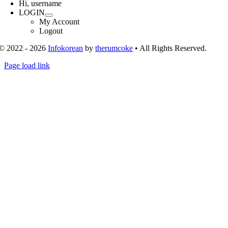
Hi, username
LOGIN
My Account
Logout
© 2022 - 2026
Infokorean
by
therumcoke
• All Rights Reserved.
Toggle
Page load link
Sliding
Go
Bar
to
Area
Top