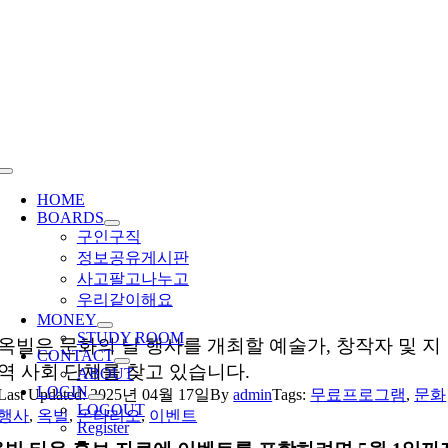
Skip
to
content
Toggle
Navigation
HOME
BOARDS
구인구직
정보공유게시판
사고팔고나누고
우리같이해요
MONEY
STUDY ROOM
옥빌은 문화의 날 행사를 개최할 예술가, 창작자 및 지
CONTACT
역 사회 단체를 찾고 있습니다.
ABOUT
LOGIN
Last Updated: 2025년 04월 17일
By
admin
Tags:
무료프로그램
,
문화
LOGOUT
행사
,
옥빌
,
온타리오
,
이벤트
Register