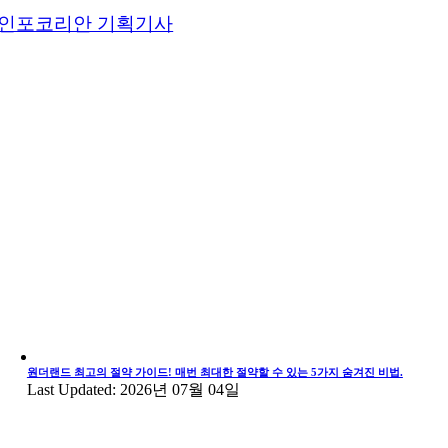
인포코리안 기획기사
원더랜드 최고의 절약 가이드! 매번 최대한 절약할 수 있는 5가지 숨겨진 비법.
Last Updated: 2026년 07월 04일