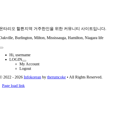
온타리오 할튼지역 거주한인을 위한 커뮤니티 사이트입니다.
Oakville, Burlington, Milton, Mississauga, Hamilton, Niagara life
Toggle
Navigation
Hi, username
LOGIN
My Account
Logout
© 2022 - 2026
Infokorean
by
therumcoke
• All Rights Reserved.
Toggle
Page load link
Sliding
Go
Bar
to
Area
Top