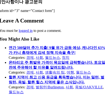
제안사항이나 광고문의
uform id="3" name="Contact form"]
Leave A Comment
You must be
logged in
to post a comment.
You Might Also Like
연간 500달러 추가 지출! 9월 유가 급등 예상, 캐나다인 63
가 카니 총재에게 감세 정책 지속을 촉구!
Categories:
경제
,
사회
,
월드뉴스
,
정치
온타리오 주 휘발유 가격이 목요일에 급락했습니다. 토요
전에 주유해야 할 이유를 알려드립니다.
Categories:
경제
,
사회
,
생활속의 팁
,
여행
,
월드뉴스
할튼 지역이 최고 신용 등급을 획득했습니다. 이는 밀턴, 벌
링턴, 옥빌, 할튼 힐스 지역에 좋은 소식입니다.
Categories:
경제
,
벌링턴/Burlington
,
사회
,
옥빌/OAKVILLE
,
월드뉴스