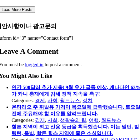
Load More Posts
제안사항이나 광고문의
uform id="3" name="Contact form"]
Leave A Comment
You must be
logged in
to post a comment.
You Might Also Like
연간 500달러 추가 지출! 9월 유가 급등 예상, 캐나다인 63
가 카니 총재에게 감세 정책 지속을 촉구!
Categories:
경제
,
사회
,
월드뉴스
,
정치
온타리오 주 휘발유 가격이 목요일에 급락했습니다. 토요
전에 주유해야 할 이유를 알려드립니다.
Categories:
경제
,
사회
,
생활속의 팁
,
여행
,
월드뉴스
할튼 지역이 최고 신용 등급을 획득했습니다. 이는 밀턴, 벌
링턴, 옥빌, 할튼 힐스 지역에 좋은 소식입니다.
Categories:
경제
,
벌링턴/Burlington
,
사회
,
옥빌/OAKVILLE
,