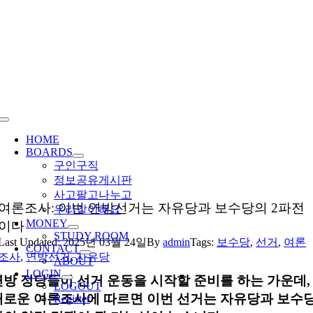
Skip
to
content
Toggle
Navigation
HOME
BOARDS
구인구직
정보공유게시판
사고팔고나누고
여론조사: 이번 연방선거는 자유당과 보수당의 2파전
우리같이해요
MONEY
이다
STUDY ROOM
Last Updated: 2025년 03월 24일
By
admin
Tags:
보수당
,
선거
,
여론
CONTACT
조사
,
연방선거
,
자유당
ABOUT
LOGIN
연방 정당들이 선거 운동을 시작할 준비를 하는 가운데,
LOGOUT
새로운 여론조사에 따르면 이번 선거는 자유당과 보수
Register