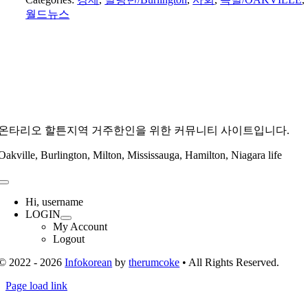
월드뉴스
온타리오 할튼지역 거주한인을 위한 커뮤니티 사이트입니다.
Oakville, Burlington, Milton, Mississauga, Hamilton, Niagara life
Toggle
Navigation
Hi, username
LOGIN
My Account
Logout
© 2022 - 2026
Infokorean
by
therumcoke
• All Rights Reserved.
Toggle
Page load link
Sliding
Go