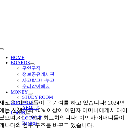
Skip
to
content
Toggle
Navigation
HOME
BOARDS
구인구직
정보공유게시판
사고팔고나누고
우리같이해요
MONEY
STUDY ROOM
새로운 이민자들이 큰 기여를 하고 있습니다! 2024년
CONTACT
ABOUT
에는 신생아의 40% 이상이 이민자 어머니에게서 태어
LOGIN
났으며, 이는 역대 최고치입니다! 이민자 어머니들이
LOGOUT
Register
캐나다의 인구 구조를 바꾸고 있습니다.