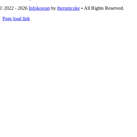
© 2022 - 2026
Infokorean
by
therumcoke
• All Rights Reserved.
Toggle
Page load link
Sliding
Go
Bar
to
Area
Top