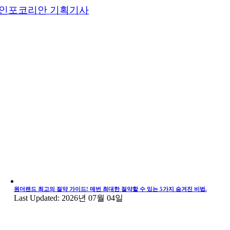
인포코리안 기획기사
원더랜드 최고의 절약 가이드! 매번 최대한 절약할 수 있는 5가지 숨겨진 비법.
Last Updated: 2026년 07월 04일