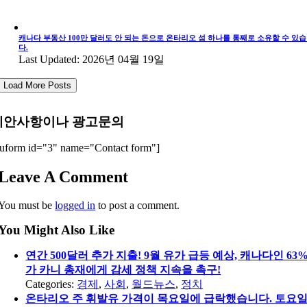
캐나다 부동산 100만 달러도 안 되는 돈으로 온타리오 섬 하나를 통째로 소유할 수 있
다.
Last Updated: 2026년 04월 19일
Load More Posts
제안사항이나 광고문의
uform id="3" name="Contact form"]
Leave A Comment
You must be
logged in
to post a comment.
You Might Also Like
연간 500달러 추가 지출! 9월 유가 급등 예상, 캐나다인 63
가 카니 총재에게 감세 정책 지속을 촉구!
Categories:
경제
,
사회
,
월드뉴스
,
정치
온타리오 주 휘발유 가격이 목요일에 급락했습니다. 토요