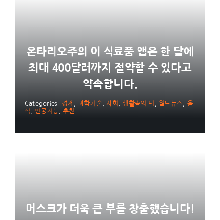
온타리오주의 이 식료품 앱은 한 달에
최대 400달러까지 절약할 수 있다고
약속합니다.
Categories:
경제
,
과학기술
,
사회
,
생활속의 팁
,
월드뉴스
,
음
식
,
인공지능
,
추천
머스크가 더욱 큰 부를 창출했습니다!