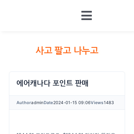
Skip
to
Toggle
content
HOME
Navigatio
BOARDS
사고 팔고 나누고
MONEY
CONTACT
LOGIN
에어캐나다 포인트 판매
Author
admin
Date
2024-01-15 09:06
Views
1483