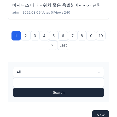
비지니스 매매 - 위치 좋은 옥빌& 미시사가 근처
admin
|
2026.03.06
|
Votes 0
|
Views 240
1
2
3
4
5
6
7
8
9
10
»
Last
Search
New