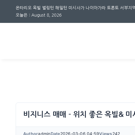
Skip
온타리오 옥빌 벌링턴 해밀턴 미시사가 나이아가라 토론토 서부지역
to
오늘은 : August 8, 2026
content
비지니스 매매 - 위치 좋은 옥빌& 
Author
admin
Date
2026-03-06 04:59
Views
242