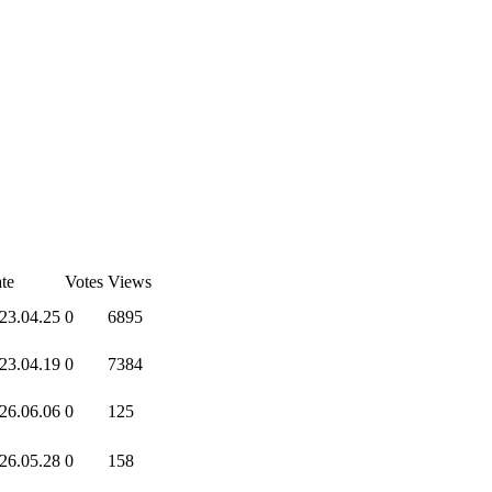
te
Votes
Views
23.04.25
0
6895
23.04.19
0
7384
26.06.06
0
125
26.05.28
0
158