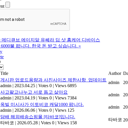
ent
 메디큐브 에이지알 유쎄라 딥 샷 홈케어 디바이스
 6000불 팝니다. 한국 돈 받고 싶습니다.
»
ly
te
9
Title
Author
Da
게시판 업로드용량과 사진사이즈 제한사항_업데이트
admin
20
admin
|
2023.04.25
|
Votes 0
|
Views 6895
사고팔고나누고 서로 돕고 살아요
admin
20
admin
|
2023.04.19
|
Votes 0
|
Views 7384
옥빌 미시사가 이토비코 캐달1000 팝니다.
admin
20
admin
|
2026.06.06
|
Votes 0
|
Views 125
담배 해외배송쇼핑몰 [타바코]입니다.
타바코
20
타바코
|
2026.05.28
|
Votes 0
|
Views 158