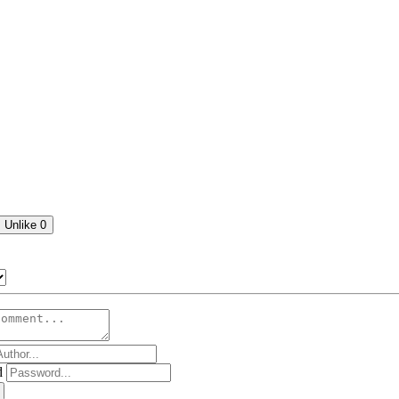
Unlike
0
d