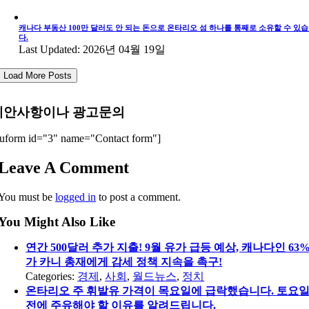
캐나다 부동산 100만 달러도 안 되는 돈으로 온타리오 섬 하나를 통째로 소유할 수 있
다.
Last Updated: 2026년 04월 19일
Load More Posts
제안사항이나 광고문의
uform id="3" name="Contact form"]
Leave A Comment
You must be
logged in
to post a comment.
You Might Also Like
연간 500달러 추가 지출! 9월 유가 급등 예상, 캐나다인 63
가 카니 총재에게 감세 정책 지속을 촉구!
Categories:
경제
,
사회
,
월드뉴스
,
정치
온타리오 주 휘발유 가격이 목요일에 급락했습니다. 토요
전에 주유해야 할 이유를 알려드립니다.