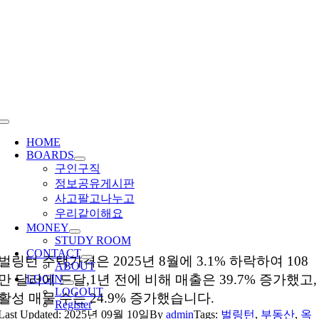
Skip
to
content
Toggle
Navigation
HOME
BOARDS
구인구직
정보공유게시판
사고팔고나누고
우리같이해요
MONEY
STUDY ROOM
CONTACT
벌링턴 주택가격은 2025년 8월에 3.1% 하락하여 108
ABOUT
만 달러에 도달,1년 전에 비해 매출은 39.7% 증가했고,
LOGIN
LOGOUT
활성 매물 수는 24.9% 증가했습니다.
Register
Last Updated: 2025년 09월 10일
By
admin
Tags:
벌링턴
,
부동산
,
옥