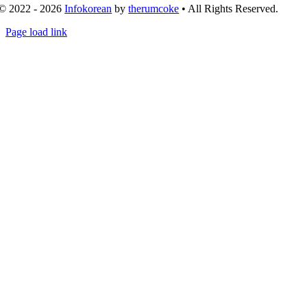
© 2022 - 2026
Infokorean
by
therumcoke
• All Rights Reserved.
Toggle
Page load link
Sliding
Go
Bar
to
Area
Top