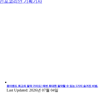
인포코리안 기획기사
원더랜드 최고의 절약 가이드! 매번 최대한 절약할 수 있는 5가지 숨겨진 비법.
Last Updated: 2026년 07월 04일