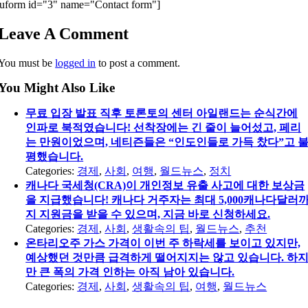
uform id="3" name="Contact form"]
Leave A Comment
You must be
logged in
to post a comment.
You Might Also Like
무료 입장 발표 직후 토론토의 센터 아일랜드는 순식간에
인파로 북적였습니다! 선착장에는 긴 줄이 늘어섰고, 페리
는 만원이었으며, 네티즌들은 “인도인들로 가득 찼다”고 
평했습니다.
Categories:
경제
,
사회
,
여행
,
월드뉴스
,
정치
캐나다 국세청(CRA)이 개인정보 유출 사고에 대한 보상금
을 지급했습니다! 캐나다 거주자는 최대 5,000캐나다달러
지 지원금을 받을 수 있으며, 지금 바로 신청하세요.
Categories:
경제
,
사회
,
생활속의 팁
,
월드뉴스
,
추천
온타리오주 가스 가격이 이번 주 하락세를 보이고 있지만,
예상했던 것만큼 급격하게 떨어지지는 않고 있습니다. 하
만 큰 폭의 가격 인하는 아직 남아 있습니다.
Categories:
경제
,
사회
,
생활속의 팁
,
여행
,
월드뉴스