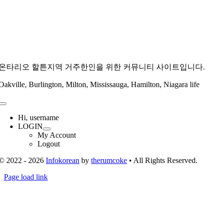
온타리오 할튼지역 거주한인을 위한 커뮤니티 사이트입니다.
Oakville, Burlington, Milton, Mississauga, Hamilton, Niagara life
Toggle
Navigation
Hi, username
LOGIN
My Account
Logout
© 2022 - 2026
Infokorean
by
therumcoke
• All Rights Reserved.
Toggle
Page load link
Sliding
Go
Bar
to
Area
Top