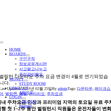
Skip
to
content
Toggle
Navigation
HOME
BOARDS
구인구직
정보공유게시판
사고팔고나누고
우리같이해요
벌링턴 다운타운 주차 요금 변경이 4월로 연기되었습
MONEY
니다.
STUDY ROOM
CONTACT
Last Updated: 2024년 02월 25일
By
admin
Tags:
다운타운
,
레이크쇼
ABOUT
어
,
벌링턴
,
옥빌
,
온타리오
,
주차요금
LOGIN
LOGOUT
시내 주차요금 인상과 프리미엄 지역의 토요일 유료 주
Register
시행 첫 1~2주 동안 벌링턴시 직원들은 운전자들이 변