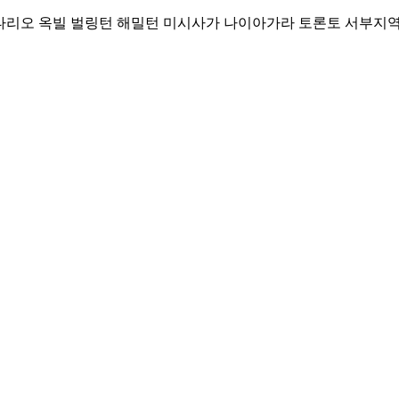
Skip
리오 옥빌 벌링턴 해밀턴 미시사가 나이아가라 토론토 서부지역 커뮤니티
to
content