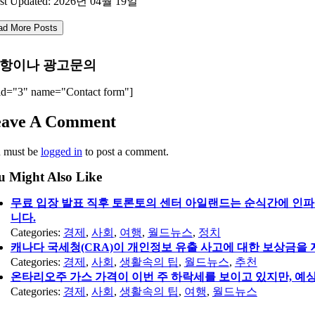
st Updated: 2026년 04월 19일
ad More Posts
항이나 광고문의
id="3" name="Contact form"]
eave A Comment
 must be
logged in
to post a comment.
u Might Also Like
무료 입장 발표 직후 토론토의 센터 아일랜드는 순식간에 인파
니다.
Categories:
경제
,
사회
,
여행
,
월드뉴스
,
정치
캐나다 국세청(CRA)이 개인정보 유출 사고에 대한 보상금을 
Categories:
경제
,
사회
,
생활속의 팁
,
월드뉴스
,
추천
온타리오주 가스 가격이 이번 주 하락세를 보이고 있지만, 예상
Categories:
경제
,
사회
,
생활속의 팁
,
여행
,
월드뉴스