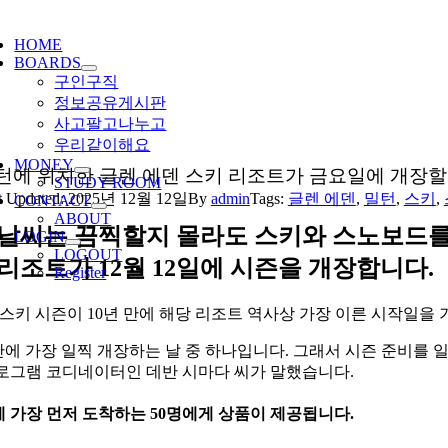
ggle
igation
HOME
BOARDS
구인구직
정보공유게시판
사고팔고나누고
우리같이해요
MONEY
턴에 위치한 글렌 에덴 스키 리조트가 금요일에 개장할 
STUDY ROOM
t Updated: 2025년 12월 12일
By
admin
Tags:
글렌 에덴
,
밀턴
,
스키
,
CONTACT
ABOUT
 날씨는 끔찍할지 몰라도 스키와 스노보드를 
LOGIN
LOGOUT
리조트가 12월 12일에 시즌을 개장합니다.
Register
-26 스키 시즌이 10년 만에 해당 리조트 역사상 가장 이른 시작일
 만에 가장 일찍 개장하는 날 중 하나입니다. 그래서 시즌 준비를
로그램 코디네이터인 데반 시마다 씨가 말했습니다.
 가장 먼저 도착하는 50명에게 상품이 제공됩니다.