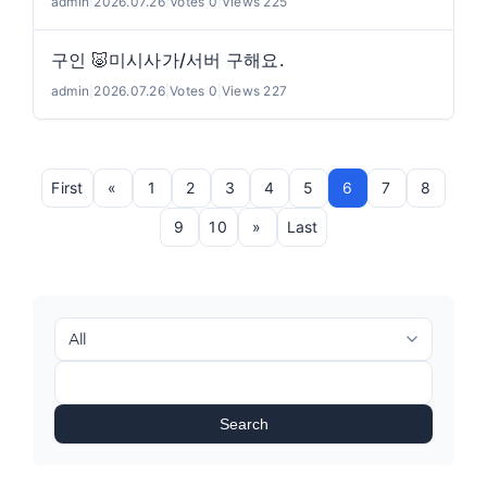
admin
|
2026.07.26
|
Votes 0
|
Views 225
구인 🐷미시사가/서버 구해요.
admin
|
2026.07.26
|
Votes 0
|
Views 227
First
«
1
2
3
4
5
6
7
8
9
10
»
Last
Search