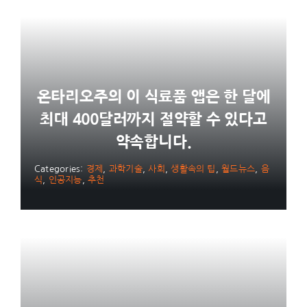
온타리오주의 이 식료품 앱은 한 달에
최대 400달러까지 절약할 수 있다고
약속합니다.
Categories:
경제
,
과학기술
,
사회
,
생활속의 팁
,
월드뉴스
,
음
식
,
인공지능
,
추천