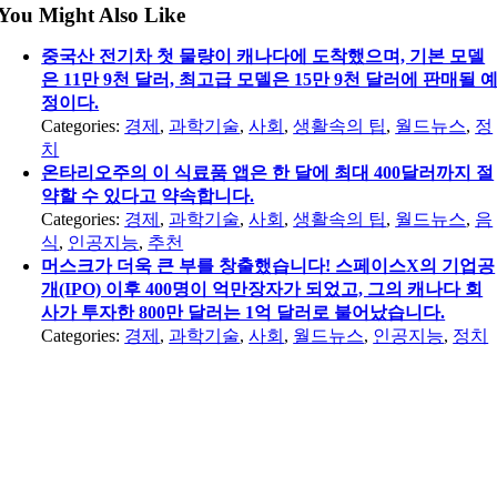
You Might Also Like
중국산 전기차 첫 물량이 캐나다에 도착했으며, 기본 모델
은 11만 9천 달러, 최고급 모델은 15만 9천 달러에 판매될 
정이다.
Categories:
경제
,
과학기술
,
사회
,
생활속의 팁
,
월드뉴스
,
정
치
온타리오주의 이 식료품 앱은 한 달에 최대 400달러까지 절
약할 수 있다고 약속합니다.
Categories:
경제
,
과학기술
,
사회
,
생활속의 팁
,
월드뉴스
,
음
식
,
인공지능
,
추천
머스크가 더욱 큰 부를 창출했습니다! 스페이스X의 기업공
개(IPO) 이후 400명이 억만장자가 되었고, 그의 캐나다 회
사가 투자한 800만 달러는 1억 달러로 불어났습니다.
Categories:
경제
,
과학기술
,
사회
,
월드뉴스
,
인공지능
,
정치