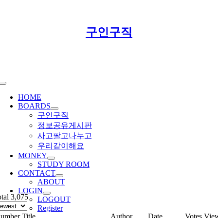
Skip
구인구직
to
content
Toggle
Navigation
HOME
BOARDS
구인구직
정보공유게시판
사고팔고나누고
우리같이해요
MONEY
STUDY ROOM
CONTACT
ABOUT
LOGIN
tal 3,075
LOGOUT
Register
umber
Title
Author
Date
Votes
Vie