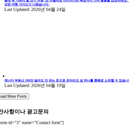
봄에 꼭 가봐야 할 단기 여행, 단 10달러로 나이아가라 폭포까지 가서 봄꽃을 감상하세요! 2
년판 여행 가이드가 나왔습니다~
Last Updated: 2026년 04월 24일
캐나다 부동산 100만 달러도 안 되는 돈으로 온타리오 섬 하나를 통째로 소유할 수 있습니
Last Updated: 2026년 04월 19일
Load More Posts
안사항이나 광고문의
form id=”3″ name=”Contact form”]