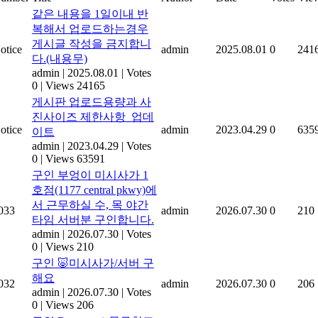
같은 내용을 1일이내 반
복해서 업로드하는경우
게시글 작성을 금지합니
otice
admin
2025.08.01
0
241
다.(내용무)
admin
|
2025.08.01
|
Votes
0
|
Views 24165
게시판 업로드용량과 사
진사이즈 제한사항_업데
otice
admin
2023.04.29
0
635
이트
admin
|
2023.04.29
|
Votes
0
|
Views 63591
구인 부엉이 미시사가 1
호점(1177 central pkwy)에
서 근무하실 수, 목 야간
033
admin
2026.07.30
0
210
타임 서버분 구인합니다.
admin
|
2026.07.30
|
Votes
0
|
Views 210
구인 🐷미시사가/서버 구
해요
032
admin
2026.07.30
0
206
admin
|
2026.07.30
|
Votes
0
|
Views 206