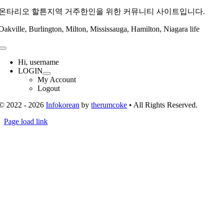
온타리오 할튼지역 거주한인을 위한 커뮤니티 사이트입니다.
Oakville, Burlington, Milton, Mississauga, Hamilton, Niagara life
Toggle
Navigation
Hi, username
LOGIN
My Account
Logout
© 2022 - 2026
Infokorean
by
therumcoke
• All Rights Reserved.
Toggle
Page load link
Sliding
Go
Bar
to
Area
Top