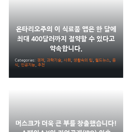
온타리오주의 이 식료품 앱은 한 달에
최대 400달러까지 절약할 수 있다고
약속합니다.
Categories:
경제
,
과학기술
,
사회
,
생활속의 팁
,
월드뉴스
,
음
식
,
인공지능
,
추천
머스크가 더욱 큰 부를 창출했습니다!