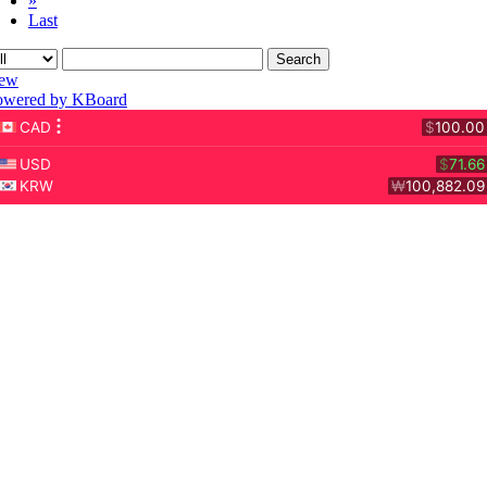
»
Last
Search
ew
owered by KBoard