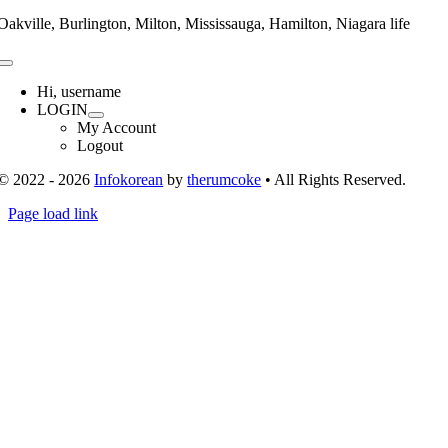
Oakville, Burlington, Milton, Mississauga, Hamilton, Niagara life
Toggle
Navigation
Hi, username
LOGIN
My Account
Logout
© 2022 - 2026
Infokorean
by
therumcoke
• All Rights Reserved.
Toggle
Page load link
Sliding
Go
Bar
to
Area
Top