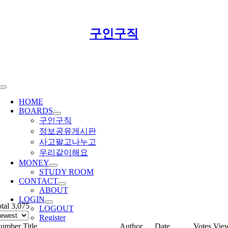
Skip
구인구직
to
content
Toggle
Navigation
HOME
BOARDS
구인구직
정보공유게시판
사고팔고나누고
우리같이해요
MONEY
STUDY ROOM
CONTACT
ABOUT
LOGIN
tal 3,075
LOGOUT
Register
umber
Title
Author
Date
Votes
Vie