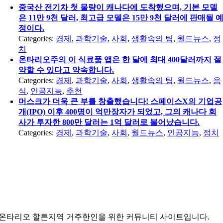
중국산 전기차 첫 물량이 캐나다에 도착했으며, 기본 모델
은 11만 9천 달러, 최고급 모델은 15만 9천 달러에 판매될 
정이다.
Categories:
경제
,
과학기술
,
사회
,
생활속의 팁
,
월드뉴스
,
정
치
온타리오주의 이 식료품 앱은 한 달에 최대 400달러까지 절
약할 수 있다고 약속합니다.
Categories:
경제
,
과학기술
,
사회
,
생활속의 팁
,
월드뉴스
,
음
식
,
인공지능
,
추천
머스크가 더욱 큰 부를 창출했습니다! 스페이스X의 기업공
개(IPO) 이후 400명이 억만장자가 되었고, 그의 캐나다 회
사가 투자한 800만 달러는 1억 달러로 불어났습니다.
Categories:
경제
,
과학기술
,
사회
,
월드뉴스
,
인공지능
,
정치
온타리오 할튼지역 거주한인을 위한 커뮤니티 사이트입니다.