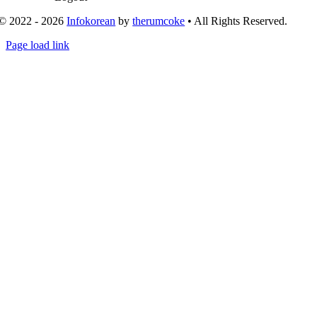
© 2022 - 2026
Infokorean
by
therumcoke
• All Rights Reserved.
Toggle
Page load link
Sliding
Go
Bar
to
Area
Top