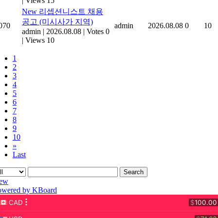
|
Views 15
New
리셉션니스트 채용
공고 (미시사가 지역)
070
admin
2026.08.08
0
10
admin
|
2026.08.08
|
Votes 0
|
Views 10
1
2
3
4
5
6
7
8
9
10
»
Last
Search
ew
owered by KBoard