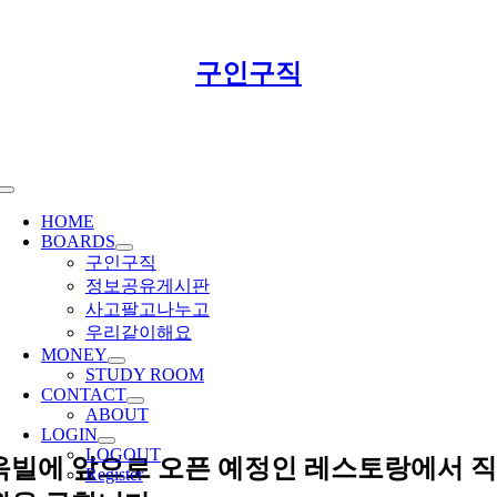
Skip
구인구직
to
content
Toggle
Navigation
HOME
BOARDS
구인구직
정보공유게시판
사고팔고나누고
우리같이해요
MONEY
STUDY ROOM
CONTACT
ABOUT
LOGIN
LOGOUT
옥빌에 앞으로 오픈 예정인 레스토랑에서 직
Register