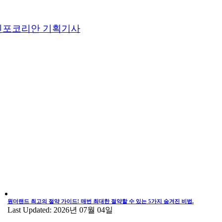
인포코리안 기획기사
원더랜드 최고의 절약 가이드! 매번 최대한 절약할 수 있는 5가지 숨겨진 비법.
Last Updated: 2026년 07월 04일