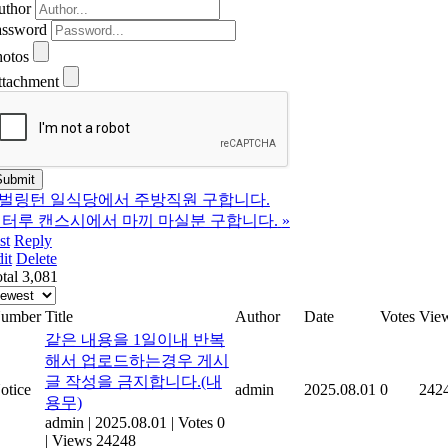
uthor
assword
hotos
ttachment
벌링턴 일식당에서 주방직원 구합니다.
터루 캔스시에서 마끼 마실분 구합니다.
»
st
Reply
it
Delete
tal 3,081
umber
Title
Author
Date
Votes
Vie
같은 내용을 1일이내 반복
해서 업로드하는경우 게시
글 작성을 금지합니다.(내
otice
admin
2025.08.01
0
242
용무)
admin
|
2025.08.01
|
Votes 0
|
Views 24248