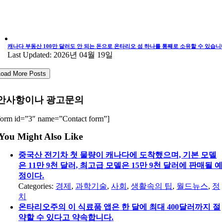
캐나다 부동산 100만 달러도 안 되는 돈으로 온타리오 섬 하나를 통째로 소유할 수 있습니
Last Updated: 2026년 04월 19일
Load More Posts
안사항이나 광고문의
form id=”3″ name=”Contact form”]
You Might Also Like
중국산 전기차 첫 물량이 캐나다에 도착했으며, 기본 모델
은 11만 9천 달러, 최고급 모델은 15만 9천 달러에 판매될 
정이다.
Categories:
경제
,
과학기술
,
사회
,
생활속의 팁
,
월드뉴스
,
정
치
온타리오주의 이 식료품 앱은 한 달에 최대 400달러까지 절
약할 수 있다고 약속합니다.