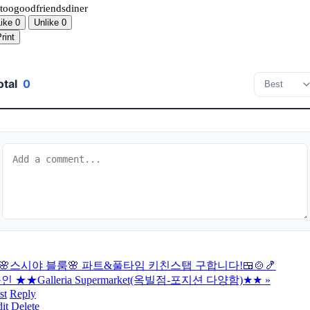
oogoodfriendsdiner
Like
0
Unlike
0
rint
otal
0
🌸스시야 블룸🌸 파트&풀타임 키친스탭 구합니다!🍱🍲🍤
인 ★★Galleria Supermarket(옥빌점-포지션 다양함)★★
»
st
Reply
it
Delete