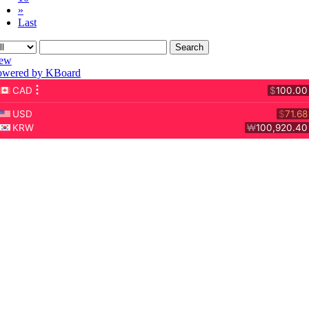
»
Last
Search
ew
owered by KBoard