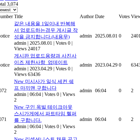
tal 3,074
umber
Title
Author
Date
Votes
Vie
같은 내용을 1일이내 반복해
서 업로드하는경우 게시글 작
otice
admin
2025.08.01
0
240
성을 금지합니다.(내용무)
admin
|
2025.08.01
|
Votes 0
|
Views 24017
게시판 업로드용량과 사진사
이즈 제한사항_업데이트
otice
admin
2023.04.29
0
634
admin
|
2023.04.29
|
Votes 0
|
Views 63436
New
미시사가 일식 세컨 쉐
프 마끼맨 구합니다
072
admin
06:04
0
2
admin
|
06:04
|
Votes 0
|
Views
2
New
구인 옥빌 테이크아웃
스시가게에서 파트타임 헬퍼
071
admin
06:04
0
2
를 구합니다.
admin
|
06:04
|
Votes 0
|
Views
2
New
리셉션니스트 채용 공고