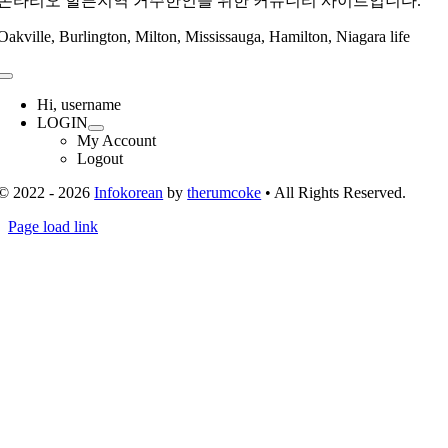
온타리오 할튼지역 거주한인을 위한 커뮤니티 사이트입니다.
Oakville, Burlington, Milton, Mississauga, Hamilton, Niagara life
Toggle
Navigation
Hi, username
LOGIN
My Account
Logout
© 2022 - 2026
Infokorean
by
therumcoke
• All Rights Reserved.
Toggle
Page load link
Sliding
Go
Bar
to
Area
Top