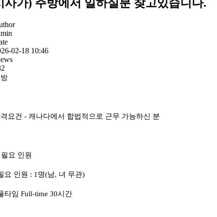
시사가) 주방에서 일하실분 찾고있습니다.
uthor
dmin
ate
026-02-18 10:46
iews
82
주방
격요건 - 캐나다에서 합법적으로 근무 가능하신 분
. 필요 인원
필요 인원 : 1명(남, 녀 무관)
풀타임 Full-time 30시간