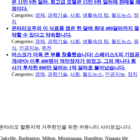
은 11만 9천 달러, 최고급 모델은 15만 9천 달러에 판매될 
정이다.
Categories:
경제
,
과학기술
,
사회
,
생활속의 팁
,
월드뉴스
,
정
치
온타리오주의 이 식료품 앱은 한 달에 최대 400달러까지 절
약할 수 있다고 약속합니다.
Categories:
경제
,
과학기술
,
사회
,
생활속의 팁
,
월드뉴스
,
음
식
,
인공지능
,
추천
머스크가 더욱 큰 부를 창출했습니다! 스페이스X의 기업공
개(IPO) 이후 400명이 억만장자가 되었고, 그의 캐나다 회
사가 투자한 800만 달러는 1억 달러로 불어났습니다.
Categories:
경제
,
과학기술
,
사회
,
월드뉴스
,
인공지능
,
정치
온타리오 할튼지역 거주한인을 위한 커뮤니티 사이트입니다.
Oakville, Burlington, Milton, Mississauga, Hamilton, Niagara life