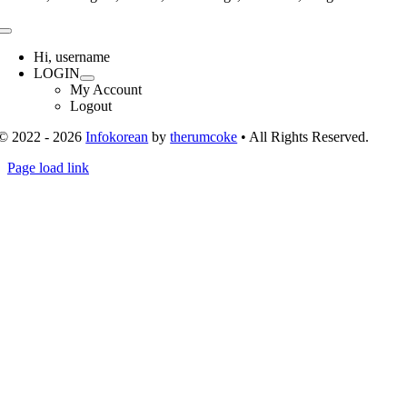
Toggle
Navigation
Hi, username
LOGIN
My Account
Logout
© 2022 - 2026
Infokorean
by
therumcoke
• All Rights Reserved.
Toggle
Page load link
Sliding
Go
Bar
to
Area
Top