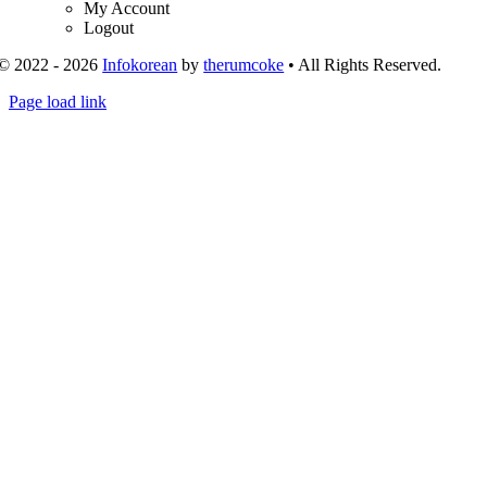
My Account
Logout
© 2022 - 2026
Infokorean
by
therumcoke
• All Rights Reserved.
Toggle
Page load link
Sliding
Go
Bar
to
Area
Top