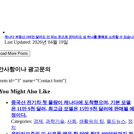
캐나다 부동산 100만 달러도 안 되는 돈으로 온타리오 섬 하나를 통째로 소유할 수 있습니
Last Updated: 2026년 04월 19일
Load More Posts
안사항이나 광고문의
form id=”3″ name=”Contact form”]
You Might Also Like
중국산 전기차 첫 물량이 캐나다에 도착했으며, 기본 모델
은 11만 9천 달러, 최고급 모델은 15만 9천 달러에 판매될 
정이다.
Categories:
경제
,
과학기술
,
사회
,
생활속의 팁
,
월드뉴스
,
정
치
온타리오주의 이 식료품 앱은 한 달에 최대 400달러까지 절