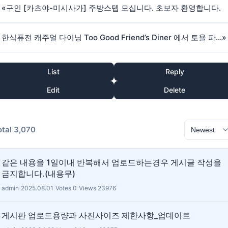
«
구인 [카츠야-미시사가] 주방스텝 모십니다. 초보자 환영합니다.
한식퓨전 캐주얼 다이닝 Too Good Friend’s Diner 에서 토욜 파트타임 주방보조 구합니다
»
List
Reply
Edit
Delete
otal 3,070
같은 내용을 1일이내 반복해서 업로드하는경우 게시글 작성을
금지합니다.(내용무)
admin
|
2025.08.01
|
Votes 0
|
Views 23976
게시판 업로드용량과 사진사이즈 제한사항_업데이트