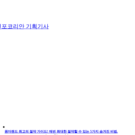
인포코리안 기획기사
원더랜드 최고의 절약 가이드! 매번 최대한 절약할 수 있는 5가지 숨겨진 비법.