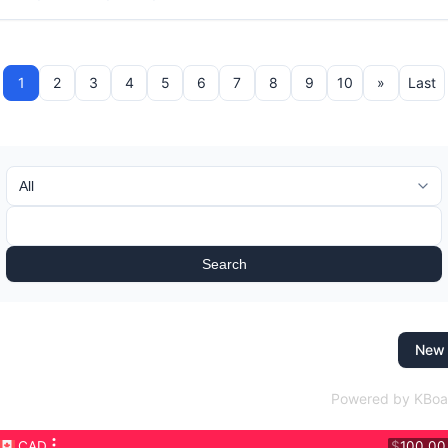
1
2
3
4
5
6
7
8
9
10
»
Last
Search
New
Powered by KBoa