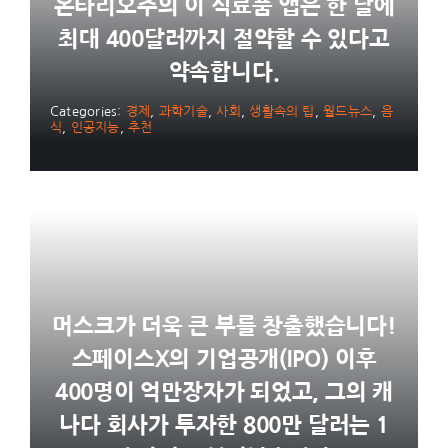
온타리오주의 이 식료품 앱은 한 달에
최대 400달러까지 절약할 수 있다고
약속합니다.
Categories:
경제
,
과학기술
,
사회
,
생활속의 팁
,
월드뉴스
,
음
식
,
인공지능
,
추천
머스크가 더욱 큰 부를 창출했습니다!
스페이스X의 기업공개(IPO) 이후
400명이 억만장자가 되었고, 그의 캐
나다 회사가 투자한 800만 달러는 1