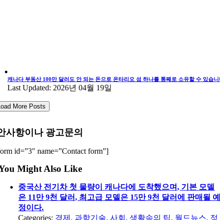
캐나다 부동산 100만 달러도 안 되는 돈으로 온타리오 섬 하나를 통째로 소유할 수 있습니
Last Updated: 2026년 04월 19일
Load More Posts
안사항이나 광고문의
form id=”3″ name=”Contact form”]
You Might Also Like
중국산 전기차 첫 물량이 캐나다에 도착했으며, 기본 모델
은 11만 9천 달러, 최고급 모델은 15만 9천 달러에 판매될 
정이다.
Categories:
경제
,
과학기술
,
사회
,
생활속의 팁
,
월드뉴스
,
정