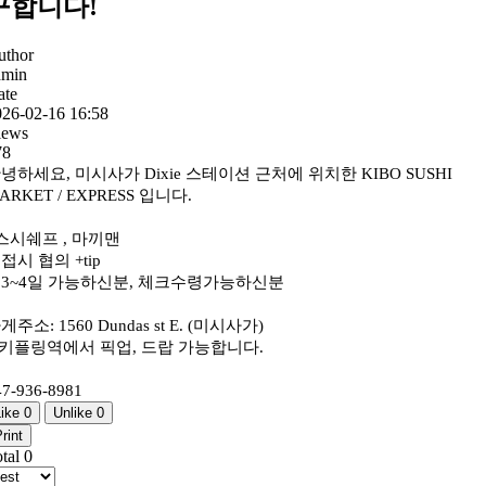
구합니다!
uthor
dmin
ate
026-02-16 16:58
iews
78
녕하세요, 미시사가 Dixie 스테이션 근처에 위치한 KIBO SUSHI
ARKET / EXPRESS 입니다.
스시쉐프 , 마끼맨
접시 협의 +tip
3~4일 가능하신분, 체크수령가능하신분
게주소: 1560 Dundas st E. (미시사가)
 키플링역에서 픽업, 드랍 가능합니다.
47-936-8981
Like
0
Unlike
0
rint
otal
0