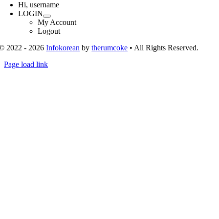
Navigation
Hi, username
LOGIN
My Account
Logout
© 2022 - 2026
Infokorean
by
therumcoke
• All Rights Reserved.
Toggle
Page load link
Sliding
Go
Bar
to
Area
Top