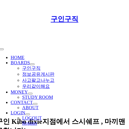
Skip
구인구직
to
content
Toggle
Navigation
HOME
BOARDS
구인구직
정보공유게시판
사고팔고나누고
우리같이해요
MONEY
STUDY ROOM
CONTACT
ABOUT
LOGIN
LOGOUT
구인 Kibo dixie지점에서 스시쉐프 , 마끼맨
Register