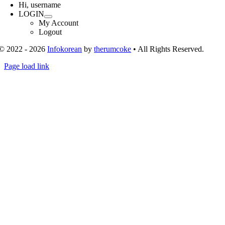
Navigation
Hi, username
LOGIN
My Account
Logout
© 2022 - 2026
Infokorean
by
therumcoke
• All Rights Reserved.
Toggle
Page load link
Sliding
Go
Bar
to
Area
Top