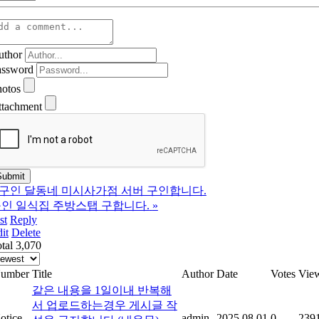
uthor
assword
hotos
ttachment
구인 달동네 미시사가점 서버 구인합니다.
인 일식집 주방스탭 구합니다.
»
st
Reply
it
Delete
tal 3,070
umber
Title
Author
Date
Votes
Vie
같은 내용을 1일이내 반복해
서 업로드하는경우 게시글 작
otice
admin
2025.08.01
0
239