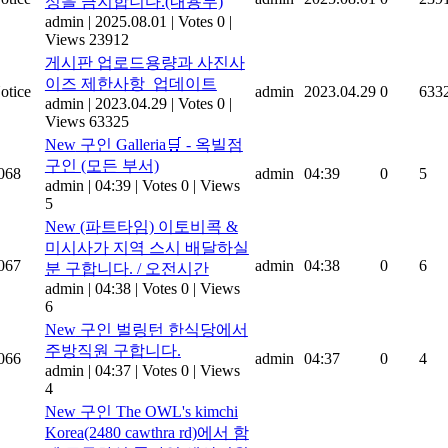
성을 금지합니다.(내용무)
admin
|
2025.08.01
|
Votes 0
|
Views 23912
게시판 업로드용량과 사진사
이즈 제한사항_업데이트
otice
admin
2023.04.29
0
633
admin
|
2023.04.29
|
Votes 0
|
Views 63325
New
구인 Galleria🛒 - 옥빌점
구인 (모든 부서)
068
admin
04:39
0
5
admin
|
04:39
|
Votes 0
|
Views
5
New
(파트타임) 이토비콕 &
미시사가 지역 스시 배달하실
067
admin
04:38
0
6
분 구합니다. / 오전시간
admin
|
04:38
|
Votes 0
|
Views
6
New
구인 벌링턴 한식당에서
주방직원 구합니다.
066
admin
04:37
0
4
admin
|
04:37
|
Votes 0
|
Views
4
New
구인 The OWL's kimchi
Korea(2480 cawthra rd)에서 함