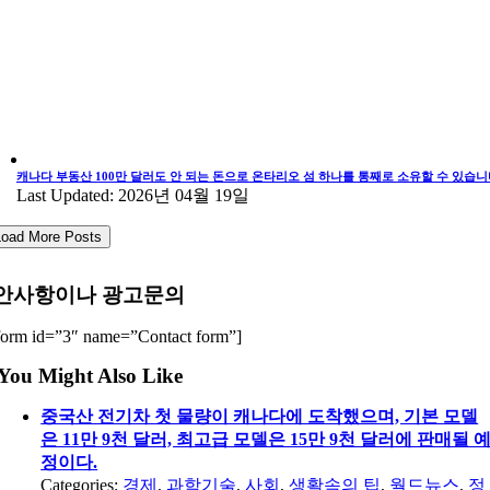
캐나다 부동산 100만 달러도 안 되는 돈으로 온타리오 섬 하나를 통째로 소유할 수 있습니
Last Updated: 2026년 04월 19일
Load More Posts
안사항이나 광고문의
form id=”3″ name=”Contact form”]
You Might Also Like
중국산 전기차 첫 물량이 캐나다에 도착했으며, 기본 모델
은 11만 9천 달러, 최고급 모델은 15만 9천 달러에 판매될 
정이다.
Categories:
경제
,
과학기술
,
사회
,
생활속의 팁
,
월드뉴스
,
정