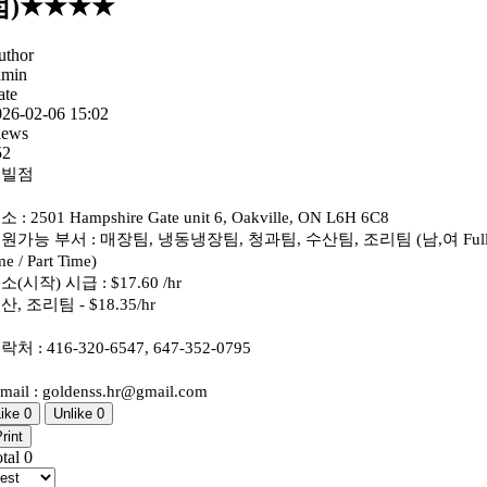
점)★★★★
uthor
dmin
ate
026-02-06 15:02
iews
52
옥빌점
 : 2501 Hampshire Gate unit 6, Oakville, ON L6H 6C8
원가능 부서 : 매장팀, 냉동냉장팀, 청과팀, 수산팀, 조리팀 (남,여 Ful
me / Part Time)
소(시작) 시급 : $17.60 /hr
산, 조리팀 - $18.35/hr
락처 : 416-320-6547, 647-352-0795
mail : goldenss.hr@gmail.com
Like
0
Unlike
0
rint
otal
0