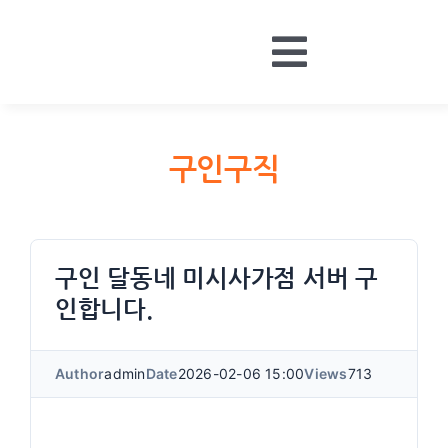
Skip
to
Toggle
content
HOME
Navigatio
BOARDS
구인구직
MONEY
CONTACT
LOGIN
구인 달동네 미시사가점 서버 구
인합니다.
Author
admin
Date
2026-02-06 15:00
Views
713