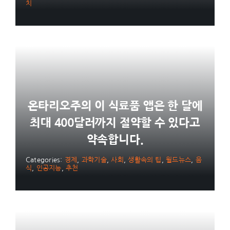
치
온타리오주의 이 식료품 앱은 한 달에
최대 400달러까지 절약할 수 있다고
약속합니다.
Categories:
경제
,
과학기술
,
사회
,
생활속의 팁
,
월드뉴스
,
음
식
,
인공지능
,
추천