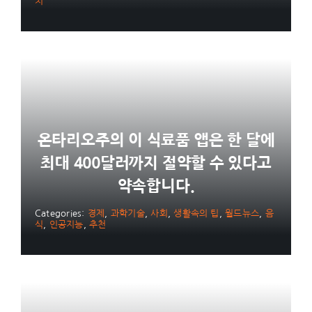
치
온타리오주의 이 식료품 앱은 한 달에
최대 400달러까지 절약할 수 있다고
약속합니다.
Categories:
경제
,
과학기술
,
사회
,
생활속의 팁
,
월드뉴스
,
음
식
,
인공지능
,
추천