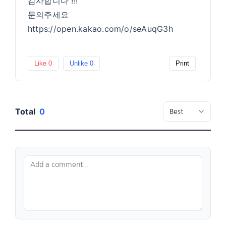
감사합니다 !!!
문의주세요
https://open.kakao.com/o/seAuqG3h
Like
0
Unlike
0
Print
Total
0