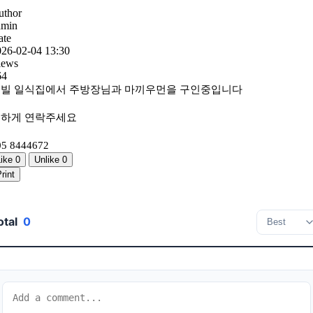
uthor
dmin
ate
026-02-04 13:30
iews
64
빌 일식집에서 주방장님과 마끼우먼을 구인중입니다
하게 연락주세요
05 8444672
Like
0
Unlike
0
rint
otal
0