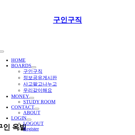
Skip
구인구직
to
content
Toggle
Navigation
HOME
BOARDS
구인구직
정보공유게시판
사고팔고나누고
우리같이해요
MONEY
STUDY ROOM
CONTACT
ABOUT
LOGIN
LOGOUT
구인 옥빌
Register