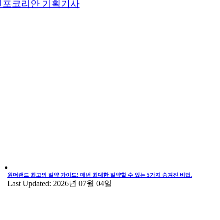
인포코리안 기획기사
원더랜드 최고의 절약 가이드! 매번 최대한 절약할 수 있는 5가지 숨겨진 비법.
Last Updated: 2026년 07월 04일