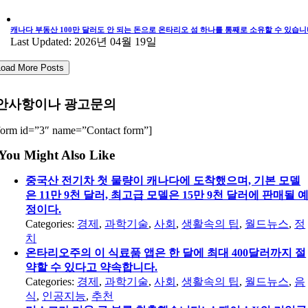
캐나다 부동산 100만 달러도 안 되는 돈으로 온타리오 섬 하나를 통째로 소유할 수 있습니
Last Updated: 2026년 04월 19일
Load More Posts
안사항이나 광고문의
form id=”3″ name=”Contact form”]
You Might Also Like
중국산 전기차 첫 물량이 캐나다에 도착했으며, 기본 모델
은 11만 9천 달러, 최고급 모델은 15만 9천 달러에 판매될 
정이다.
Categories:
경제
,
과학기술
,
사회
,
생활속의 팁
,
월드뉴스
,
정
치
온타리오주의 이 식료품 앱은 한 달에 최대 400달러까지 절
약할 수 있다고 약속합니다.
Categories:
경제
,
과학기술
,
사회
,
생활속의 팁
,
월드뉴스
,
음
식
,
인공지능
,
추천