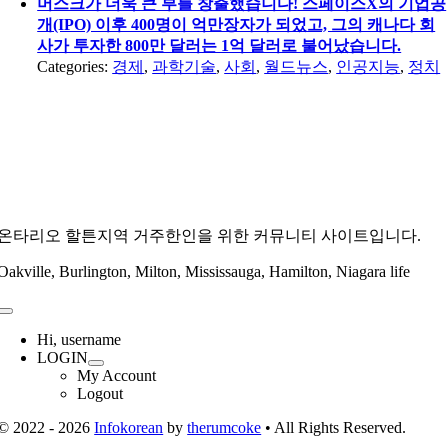
머스크가 더욱 큰 부를 창출했습니다! 스페이스X의 기업공
개(IPO) 이후 400명이 억만장자가 되었고, 그의 캐나다 회
사가 투자한 800만 달러는 1억 달러로 불어났습니다.
Categories:
경제
,
과학기술
,
사회
,
월드뉴스
,
인공지능
,
정치
온타리오 할튼지역 거주한인을 위한 커뮤니티 사이트입니다.
Oakville, Burlington, Milton, Mississauga, Hamilton, Niagara life
Toggle
Navigation
Hi, username
LOGIN
My Account
Logout
© 2022 - 2026
Infokorean
by
therumcoke
• All Rights Reserved.