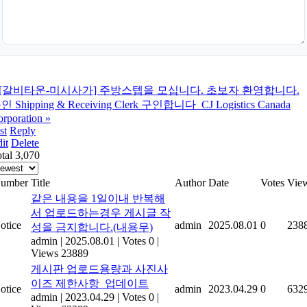
[갈비타운-미시사가] 주방스텝을 모십니다. 초보자 환영합니다.
인 Shipping & Receiving Clerk 구인합니다_CJ Logistics Canada
rporation
»
st
Reply
it
Delete
tal 3,070
umber
Title
Author
Date
Votes
Vie
같은 내용을 1일이내 반복해
서 업로드하는경우 게시글 작
otice
admin
2025.08.01
0
238
성을 금지합니다.(내용무)
admin
|
2025.08.01
|
Votes 0
|
Views 23889
게시판 업로드용량과 사진사
이즈 제한사항_업데이트
otice
admin
2023.04.29
0
632
admin
|
2023.04.29
|
Votes 0
|