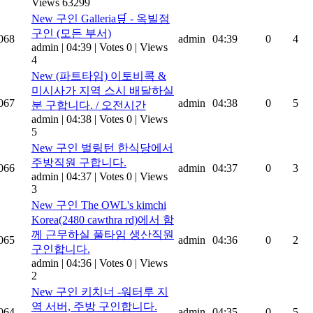
Views 63299
New
구인 Galleria🛒 - 옥빌점
구인 (모든 부서)
068
admin
04:39
0
4
admin
|
04:39
|
Votes 0
|
Views
4
New
(파트타임) 이토비콕 &
미시사가 지역 스시 배달하실
067
admin
04:38
0
5
분 구합니다. / 오전시간
admin
|
04:38
|
Votes 0
|
Views
5
New
구인 벌링턴 한식당에서
주방직원 구합니다.
066
admin
04:37
0
3
admin
|
04:37
|
Votes 0
|
Views
3
New
구인 The OWL's kimchi
Korea(2480 cawthra rd)에서 함
께 근무하실 풀타임 생산직원
065
admin
04:36
0
2
구인합니다.
admin
|
04:36
|
Votes 0
|
Views
2
New
구인 키치너 -워터루 지
역 서버, 주방 구인합니다.
064
admin
04:35
0
5