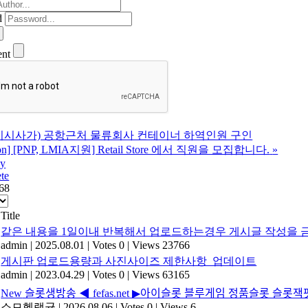
d
ent
미시사가) 공항근처 물류회사 컨테이너 하역인원 구인
ton] [PNP, LMIA지원] Retail Store 에서 직원을 모집합니다.
»
ly
te
068
Title
같은 내용을 1일이내 반복해서 업로드하는경우 게시글 작성을 금
admin
|
2025.08.01
|
Votes 0
|
Views 23766
게시판 업로드용량과 사진사이즈 제한사항_업데이트
admin
|
2023.04.29
|
Votes 0
|
Views 63165
New
슬롯생방송 ◀ fefas.net ▶아이슬롯 블루게임 정품슬롯 슬롯잭
소므헬랙균
|
2026.08.06
|
Votes 0
|
Views 6