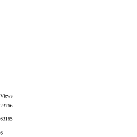
Views
23766
63165
6